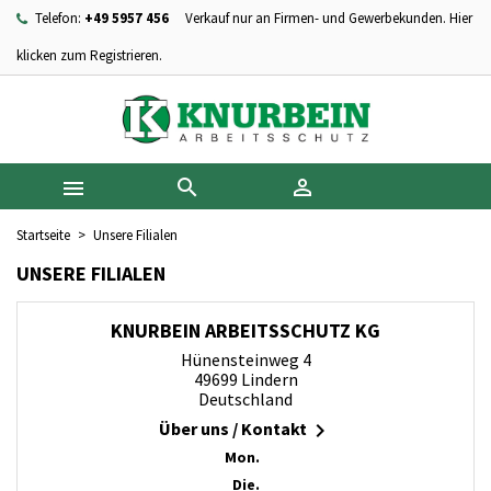
Telefon:
+49 5957 456
Verkauf nur an Firmen- und Gewerbekunden. Hier
×
×
×
×
Ihre Wunschlisten
((modalTitle))
Wunschliste erstellen
Anmelden
klicken zum Registrieren.
add_circle_outline
Neue Liste anlegen
((confirmMessage))
Sie müssen angemeldet sein, um Artikel Ihrer Wunschliste
Name der Wunschliste
hinzufügen zu können.
((cancelText))
((modalDeleteText))



Abbrechen
Anmelden
Abbrechen
Wunschliste erstellen
Startseite
Unsere Filialen
UNSERE FILIALEN
KNURBEIN ARBEITSSCHUTZ KG
Hünensteinweg 4
49699 Lindern
Deutschland
Über uns / Kontakt

Mon.
Die.