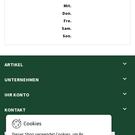
Mit.
Don.
Fre.
Sam.
Son.

ARTIKEL

UNTERNEHMEN

IHR KONTO

KONTAKT
Cookies
NEWSLETTER
Dieser Shop verwendet Cookies, um Ihr