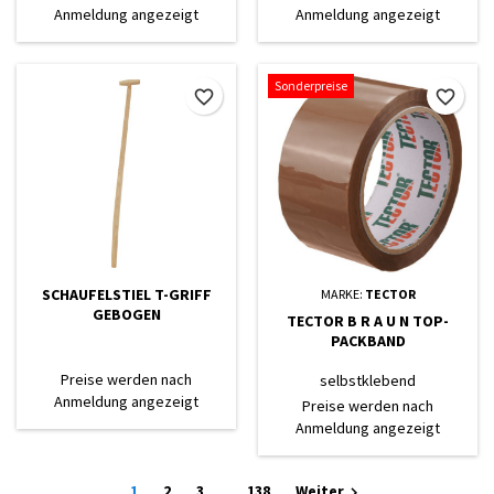
Beständigkeit gegen Öle und
Stulpe Doppelnähte
Anmeldung angezeigt
Anmeldung angezeigt
Fette
Handrücken aus weißem
Canvas
Sonderpreise
favorite_border
favorite_border
SCHAUFELSTIEL T-GRIFF
MARKE:
TECTOR
GEBOGEN
TECTOR B R A U N TOP-
PACKBAND
Preise werden nach
selbstklebend
Anmeldung angezeigt
Preise werden nach
Anmeldung angezeigt
1
2
3
…
138
Weiter
