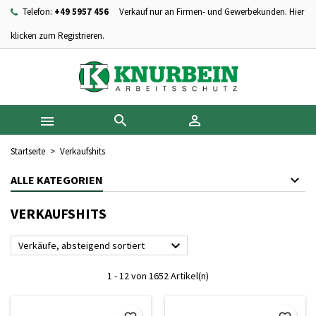
Telefon:
+49 5957 456
Verkauf nur an Firmen- und Gewerbekunden. Hier
×
×
×
×
Ihre Wunschlisten
((modalTitle))
Wunschliste erstellen
Anmelden
klicken zum Registrieren.
add_circle_outline
Neue Liste anlegen
((confirmMessage))
Sie müssen angemeldet sein, um Artikel Ihrer Wunschliste
Name der Wunschliste
hinzufügen zu können.
((cancelText))
((modalDeleteText))



Abbrechen
Anmelden
Abbrechen
Wunschliste erstellen
Startseite
Verkaufshits
ALLE KATEGORIEN
VERKAUFSHITS

Verkäufe, absteigend sortiert
1 - 12 von 1652 Artikel(n)