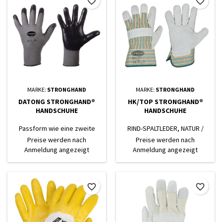
favorite_border
favorite_border
MARKE:
STRONGHAND
MARKE:
STRONGHAND
DATONG STRONGHAND®
HK/TOP STRONGHAND®
HANDSCHUHE
HANDSCHUHE
Passform wie eine zweite
RIND-SPALTLEDER, NATUR /
Haut, gutes Tastempfinden,
GRÜN, CAT 2
Preise werden nach
Preise werden nach
flüssigkeitsabweisend, sehr
Anmeldung angezeigt
Anmeldung angezeigt
gute Beständigkeit gegen Öle
und Fette
favorite_border
favorite_border