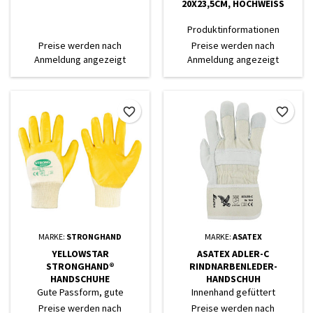
20X23,5CM, HOCHWEISS
Produktinformationen
"Handtuchrolle MIDI 20 cm, 2-
Preise werden nach
Preise werden nach
lagig, Zellstoff weiß, Ø 19 cm,
Anmeldung angezeigt
Anmeldung angezeigt
6 Rollen" hervorragende
Saugfähigkeit angenehme
Haptik leicht entfernbarer
Spiralkern geeignet für
favorite_border
favorite_border
handelsübliche
Handtuchrollenspender
microgeprägt unbedenklich
im kurzzeitigen Kontakt mit
Lebensmitteln Artikelnr.: AG-
083 Materialqualität: Zellstoff...
MARKE:
STRONGHAND
MARKE:
ASATEX
YELLOWSTAR
ASATEX ADLER-C
STRONGHAND®
RINDNARBENLEDER-
HANDSCHUHE
HANDSCHUH
Gute Passform, gute
Innenhand gefüttert
Abriebwerte, gute
naturfarben gummierte
Preise werden nach
Preise werden nach