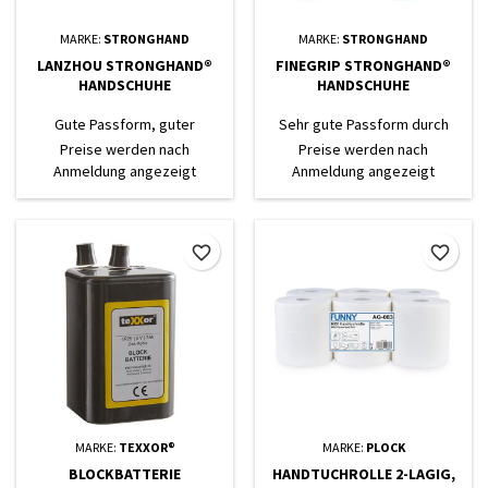
MARKE:
STRONGHAND
MARKE:
STRONGHAND
LANZHOU STRONGHAND®
FINEGRIP STRONGHAND®
HANDSCHUHE
HANDSCHUHE
Gute Passform, guter
Sehr gute Passform durch
Tragekomfort, gutes
elastischen Träger
Preise werden nach
Preise werden nach
Tastempfinden, sehr gute
Anmeldung angezeigt
Anmeldung angezeigt
Beständigkeit gegen Öle und
Fette
favorite_border
favorite_border
MARKE:
TEXXOR®
MARKE:
PLOCK
BLOCKBATTERIE
HANDTUCHROLLE 2-LAGIG,