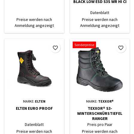
BLACK LOW ESD S3S WR HI CI
Datenblatt
Preise werden nach
Preise werden nach
Anmeldung angezeigt
Anmeldung angezeigt
Sonderpreise
favorite_border
favorite_border
MARKE:
ELTEN
MARKE:
TEXXOR®
ELTEN EURO PROOF
TEXXOR® S3-
WINTERSCHNÜRSTIEFEL
RANGER
Datenblatt
Preis pro Paar
Preise werden nach
Preise werden nach