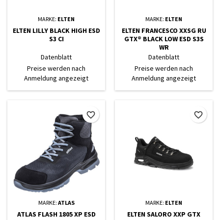
MARKE:
ELTEN
MARKE:
ELTEN
ELTEN LILLY BLACK HIGH ESD
ELTEN FRANCESCO XXSG RU
S3 CI
GTX® BLACK LOW ESD S3S
WR
Datenblatt
Datenblatt
Preise werden nach
Preise werden nach
Anmeldung angezeigt
Anmeldung angezeigt
favorite_border
favorite_border
MARKE:
ATLAS
MARKE:
ELTEN
ATLAS FLASH 1805 XP ESD
ELTEN SALORO XXP GTX