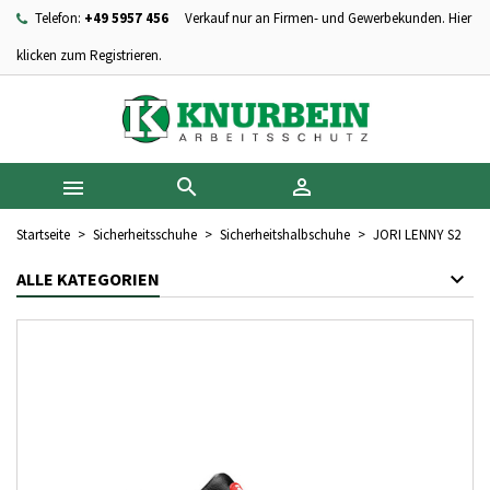
Telefon:
+49 5957 456
Verkauf nur an Firmen- und Gewerbekunden. Hier
×
×
×
Ihre Wunschlisten
Wunschliste erstellen
Anmelden
klicken zum Registrieren.
add_circle_outline
Neue Liste anlegen
Sie müssen angemeldet sein, um Artikel Ihrer Wunschliste
Name der Wunschliste
hinzufügen zu können.



Abbrechen
Anmelden
Abbrechen
Wunschliste erstellen
Startseite
Sicherheitsschuhe
Sicherheitshalbschuhe
JORI LENNY S2
ALLE KATEGORIEN