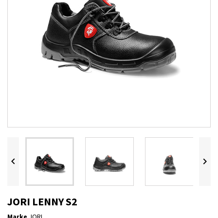


JORI LENNY S2
Marke
JORI