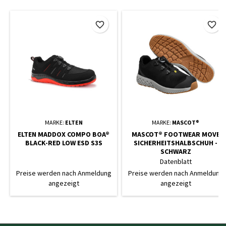
favorite_border
favorite_border
MARKE:
ELTEN
MARKE:
MASCOT®
ELTEN MADDOX COMPO BOA®
MASCOT® FOOTWEAR MOVE
BLACK-RED LOW ESD S3S
SICHERHEITSHALBSCHUH -
SCHWARZ
Datenblatt
Preise werden nach Anmeldung
Preise werden nach Anmeldung
angezeigt
angezeigt