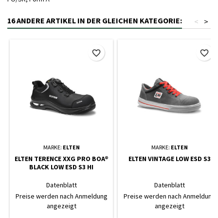
16 ANDERE ARTIKEL IN DER GLEICHEN KATEGORIE:
<
>
favorite_border
favorite_border
MARKE:
ELTEN
MARKE:
ELTEN
ELTEN TERENCE XXG PRO BOA®
ELTEN VINTAGE LOW ESD S3
BLACK LOW ESD S3 HI
Datenblatt
Datenblatt
Preise werden nach Anmeldung
Preise werden nach Anmeldung
angezeigt
angezeigt