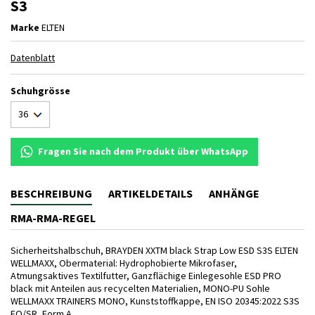
S3
Marke
ELTEN
Datenblatt
Schuhgrösse
Fragen Sie nach dem Produkt über WhatsApp
BESCHREIBUNG
ARTIKELDETAILS
ANHÄNGE
RMA-RMA-REGEL
Sicherheitshalbschuh, BRAYDEN XXTM black Strap Low ESD S3S ELTEN
WELLMAXX, Obermaterial: Hydrophobierte Mikrofaser,
Atmungsaktives Textilfutter, Ganzflächige Einlegesohle ESD PRO
black mit Anteilen aus recycelten Materialien, MONO-PU Sohle
WELLMAXX TRAINERS MONO, Kunststoffkappe, EN ISO 20345:2022 S3S
FO/SR, Form A