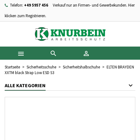
Telefon:
+49 5957 456
Verkauf nur an Firmen- und Gewerbekunden. Hier
×
×
×
Ihre Wunschlisten
Wunschliste erstellen
Anmelden
klicken zum Registrieren.
add_circle_outline
Neue Liste anlegen
Sie müssen angemeldet sein, um Artikel Ihrer Wunschliste
Name der Wunschliste
hinzufügen zu können.



Abbrechen
Anmelden
Abbrechen
Wunschliste erstellen
Startseite
Sicherheitsschuhe
Sicherheitshalbschuhe
ELTEN BRAYDEN
XXTM black Strap Low ESD S3
ALLE KATEGORIEN