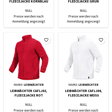
FLEECEJACKE KORNBLAU
FLEECEJACKE GRÜN
NULL
NULL
Preise werden nach
Preise werden nach
Anmeldung angezeigt
Anmeldung angezeigt
favorite_border
favorite_border
MARKE:
LEIBWÄCHTER
MARKE:
LEIBWÄCHTER
LEIBWÄCHTER CAFLJ02,
LEIBWÄCHTER CAFLJ04,
FLEECEJACKE ROT
FLEECEJACKE WEISS
NULL
NULL
Preise werden nach
Preise werden nach