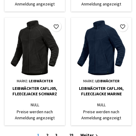
Anmeldung angezeigt
Anmeldung angezeigt
favorite_border
favorite_border
MARKE:
LEIBWÄCHTER
MARKE:
LEIBWÄCHTER
LEIBWÄCHTER CAFLJ05,
LEIBWÄCHTER CAFLJ06,
FLEECEJACKE SCHWARZ
FLEECEJACKE MARINE
NULL
NULL
Preise werden nach
Preise werden nach
Anmeldung angezeigt
Anmeldung angezeigt
1
2
3
…
23
Weiter
