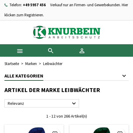
Telefon:
+49 5957 456
Verkauf nur an Firmen- und Gewerbekunden. Hier
×
×
×
×
Ihre Wunschlisten
((modalTitle))
Wunschliste erstellen
Anmelden
klicken zum Registrieren.
add_circle_outline
Neue Liste anlegen
((confirmMessage))
Sie müssen angemeldet sein, um Artikel Ihrer Wunschliste
Name der Wunschliste
hinzufügen zu können.
((cancelText))
((modalDeleteText))



Abbrechen
Anmelden
Abbrechen
Wunschliste erstellen
Startseite
Marken
Leibwächter
ALLE KATEGORIEN
ARTIKEL DER MARKE LEIBWÄCHTER

Relevanz
1 - 12 von 266 Artikel(n)