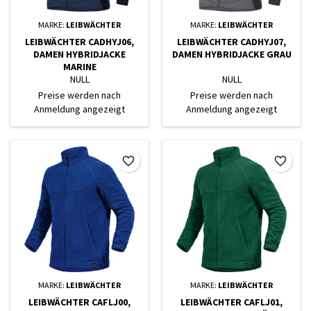
MARKE:
LEIBWÄCHTER
MARKE:
LEIBWÄCHTER
LEIBWÄCHTER CADHYJ06,
LEIBWÄCHTER CADHYJ07,
DAMEN HYBRIDJACKE
DAMEN HYBRIDJACKE GRAU
MARINE
NULL
NULL
Preise werden nach
Preise werden nach
Anmeldung angezeigt
Anmeldung angezeigt
favorite_border
favorite_border
MARKE:
LEIBWÄCHTER
MARKE:
LEIBWÄCHTER
LEIBWÄCHTER CAFLJ00,
LEIBWÄCHTER CAFLJ01,