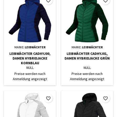
favorite_border
favorite_border
MARKE:
LEIBWÄCHTER
MARKE:
LEIBWÄCHTER
LEIBWÄCHTER CADHYJ00,
LEIBWÄCHTER CADHYJ01,
DAMEN HYBRIDJACKE
DAMEN HYBRIDJACKE GRÜN
KORNBLAU
NULL
NULL
Preise werden nach
Preise werden nach
Anmeldung angezeigt
Anmeldung angezeigt
favorite_border
favorite_border