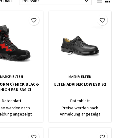



ert nach:
Relevanz
favorite_border
favorite_border
MARKE:
ELTEN
MARKE:
ELTEN
FORM C) MICK BLACK-
ELTEN ADVISER LOW ESD S2
 HIGH ESD S3S CI
Datenblatt
Datenblatt
ise werden nach
Preise werden nach
ldung angezeigt
Anmeldung angezeigt
favorite_border
favorite_border