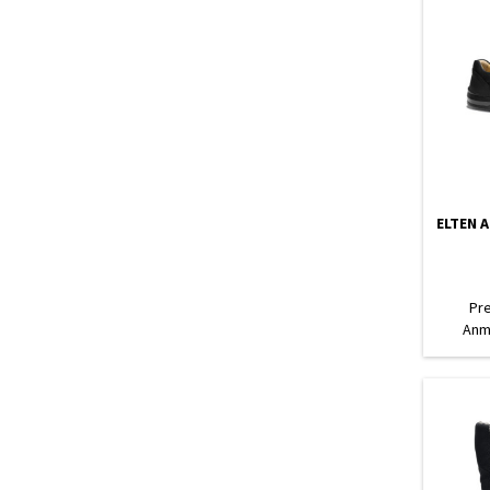
ELTEN 
Pr
Anm