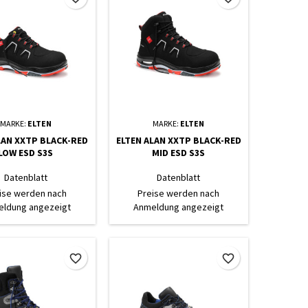
MARKE:
ELTEN
MARKE:
ELTEN
LAN XXTP BLACK-RED
ELTEN ALAN XXTP BLACK-RED
LOW ESD S3S
MID ESD S3S
Datenblatt
Datenblatt
ise werden nach
Preise werden nach
ldung angezeigt
Anmeldung angezeigt
favorite_border
favorite_border