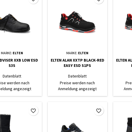
MARKE:
ELTEN
MARKE:
ELTEN
ADVISER XXB LOW ESD
ELTEN ALAN XXTP BLACK-RED
ELTEN A
S3S
EASY ESD S1PS
Datenblatt
Datenblatt
eise werden nach
Preise werden nach
Pre
eldung angezeigt
Anmeldung angezeigt
Anme
favorite_border
favorite_border