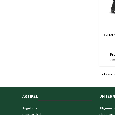
ELTEN 
Pr
Anm
1 - 12 von 
ARTIKEL
UNTER
Angebote
Allgemein
Neue Artikel
Über uns