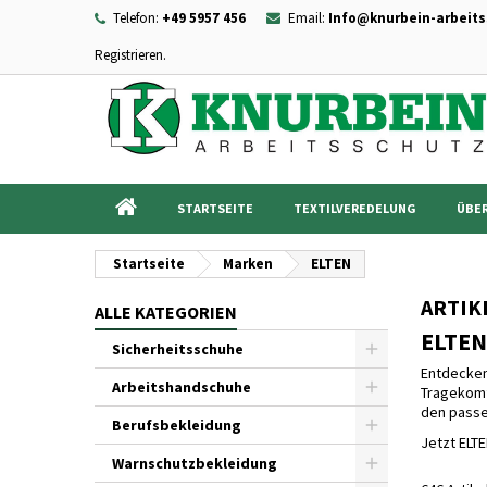
Telefon:
+49 5957 456
Email:
Info@knurbein-arbeits
Registrieren.
I
((
Wu
A
add_circle_outline
((c
Sie
Na
STARTSEITE
TEXTILVEREDELUNG
ÜBER
Startseite
Marken
ELTEN
ARTIK
ALLE KATEGORIEN
ELTEN 
Sicherheitsschuhe
Entdecken
Arbeitshandschuhe
Tragekomf
den passe
Berufsbekleidung
Jetzt ELT
Warnschutzbekleidung