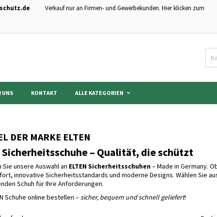
schutz.de
Verkauf nur an Firmen- und Gewerbekunden. Hier klicken zum
hre Wunschlisten
modalTitle))
nschliste erstellen
nmelden
Neue Liste anlegen
onfirmMessage))
 müssen angemeldet sein, um Artikel Ihrer Wunschliste hinzufügen zu könn
me der Wunschliste
((cancelText))
Abbrechen
((modalDeleteText)
Anmelde
 UNS
KONTAKT
ALLE KATEGORIEN
Abbrechen
Wunschliste erstelle
EL DER MARKE ELTEN
Sicherheitsschuhe – Qualität, die schützt
 Sie unsere Auswahl an
ELTEN Sicherheitsschuhen
– Made in Germany. Ob 
ort, innovative Sicherheitsstandards und moderne Designs. Wählen Sie aus
nden Schuh für Ihre Anforderungen.
EN Schuhe online bestellen –
sicher, bequem und schnell geliefert
!