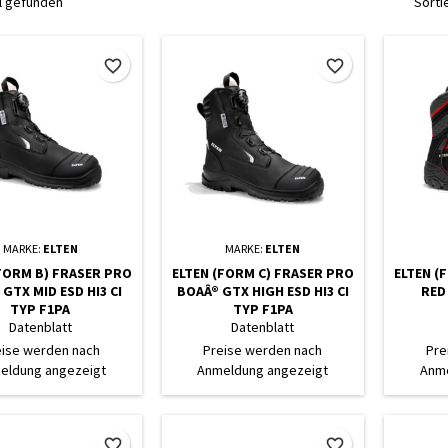
el gefunden
Sorti
favorite_border
favorite_border
MARKE:
ELTEN
MARKE:
ELTEN
FORM B) FRASER PRO
ELTEN (FORM C) FRASER PRO
ELTEN (
GTX MID ESD HI3 CI
BOAÂ® GTX HIGH ESD HI3 CI
RED
TYP F1PA
TYP F1PA
Datenblatt
Datenblatt
eise werden nach
Preise werden nach
Pre
eldung angezeigt
Anmeldung angezeigt
Anme
favorite_border
favorite_border