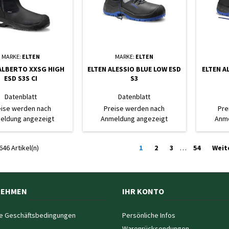
MARKE:
ELTEN
MARKE:
ELTEN
ALBERTO XXSG HIGH
ELTEN ALESSIO BLUE LOW ESD
ELTEN A
ESD S3S CI
S3
Datenblatt
Datenblatt
eise werden nach
Preise werden nach
Pre
eldung angezeigt
Anmeldung angezeigt
Anme
646 Artikel(n)
1
2
3
…
54
Weit
NEHMEN
IHR KONTO
e Geschäftsbedingungen
Persönliche Infos
Warenrücksendungen