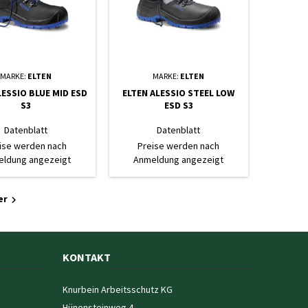
MARKE:
ELTEN
MARKE:
ELTEN
LESSIO BLUE MID ESD
ELTEN ALESSIO STEEL LOW
S3
ESD S3
Datenblatt
Datenblatt
ise werden nach
Preise werden nach
ldung angezeigt
Anmeldung angezeigt
er

KONTAKT
Knurbein Arbeitsschutz KG
Hünensteinweg 4