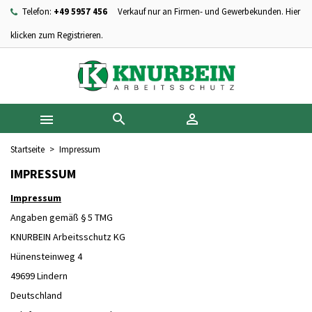
Telefon:
+49 5957 456
Verkauf nur an Firmen- und Gewerbekunden. Hier
×
×
×
×
Ihre Wunschlisten
((modalTitle))
Wunschliste erstellen
Anmelden
klicken zum Registrieren.
add_circle_outline
Neue Liste anlegen
((confirmMessage))
Sie müssen angemeldet sein, um Artikel Ihrer Wunschliste
Name der Wunschliste
hinzufügen zu können.
((cancelText))
((modalDeleteText))



Abbrechen
Anmelden
Abbrechen
Wunschliste erstellen
Startseite
Impressum
IMPRESSUM
Impressum
Angaben gemäß § 5 TMG
KNURBEIN Arbeitsschutz KG
Hünensteinweg 4
49699 Lindern
Deutschland