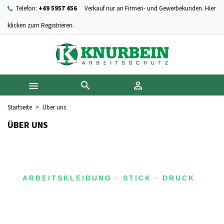
Telefon:
+49 5957 456
Verkauf nur an Firmen- und Gewerbekunden. Hier
×
×
×
×
Ihre Wunschlisten
((modalTitle))
Wunschliste erstellen
Anmelden
klicken zum Registrieren.
add_circle_outline
Neue Liste anlegen
((confirmMessage))
Sie müssen angemeldet sein, um Artikel Ihrer Wunschliste
Name der Wunschliste
hinzufügen zu können.
((cancelText))
((modalDeleteText))



Abbrechen
Anmelden
Abbrechen
Wunschliste erstellen
Startseite
Über uns
ÜBER UNS
ARBEITSKLEIDUNG · STICK · DRUCK
ÜBER