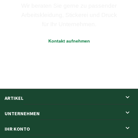
Wir beraten Sie gerne zu passender
Arbeitskleidung, Stickerei und Druck
für Ihr Unternehmen.
Kontakt aufnehmen

ARTIKEL

UNTERNEHMEN

IHR KONTO