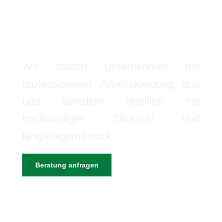
KNURBEIN
ARBEITSSCHU
Wir statten Unternehmen mit
professioneller Arbeitskleidung aus
und veredeln Textilien mit
hochwertiger Stickerei und
langlebigem Druck.
Beratung anfragen