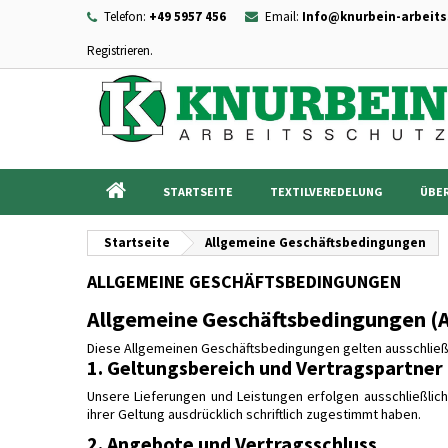
Telefon:
+49 5957 456
Email:
Info@knurbein-arbeits
Registrieren.
I
((
Wu
A
add_circle_outline
((c
Sie
Na
STARTSEITE
TEXTILVEREDELUNG
ÜBER
Startseite
Allgemeine Geschäftsbedingungen
ALLGEMEINE GESCHÄFTSBEDINGUNGEN
Allgemeine Geschäftsbedingungen (
Diese Allgemeinen Geschäftsbedingungen gelten ausschließl
1. Geltungsbereich und Vertragspartner
Unsere Lieferungen und Leistungen erfolgen ausschließli
ihrer Geltung ausdrücklich schriftlich zugestimmt haben.
2. Angebote und Vertragsschluss