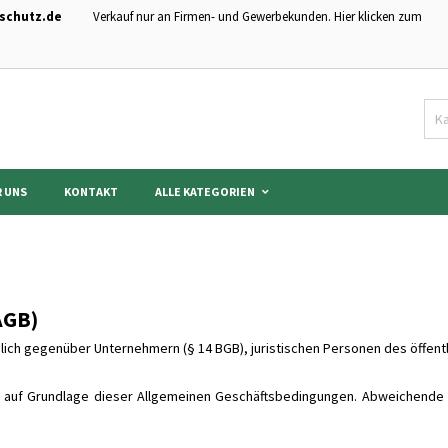
schutz.de
Verkauf nur an Firmen- und Gewerbekunden. Hier klicken zum
hre Wunschlisten
modalTitle))
nschliste erstellen
nmelden
Neue Liste anlegen
onfirmMessage))
 müssen angemeldet sein, um Artikel Ihrer Wunschliste hinzufügen zu könn
me der Wunschliste
((cancelText))
Abbrechen
((modalDeleteText)
Anmelde
 UNS
KONTAKT
ALLE KATEGORIEN
Abbrechen
Wunschliste erstelle
AGB)
ich gegenüber Unternehmern (§ 14 BGB), juristischen Personen des öffent
ch auf Grundlage dieser Allgemeinen Geschäftsbedingungen. Abweichende 