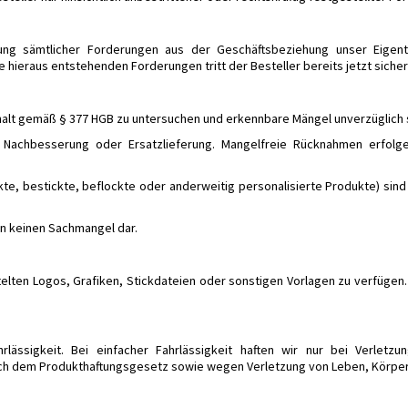
lung sämtlicher Forderungen aus der Geschäftsbeziehung unser Eigent
ieraus entstehenden Forderungen tritt der Besteller bereits jetzt sicher
Erhalt gemäß § 377 HGB zu untersuchen und erkennbare Mängel unverzüglich s
l Nachbesserung oder Ersatzlieferung. Mangelfreie Rücknahmen erfolg
uckte, bestickte, beflockte oder anderweitig personalisierte Produkte) s
en keinen Sachmangel dar.
elten Logos, Grafiken, Stickdateien oder sonstigen Vorlagen zu verfügen. E
lässigkeit. Bei einfacher Fahrlässigkeit haften wir nur bei Verletz
ch dem Produkthaftungsgesetz sowie wegen Verletzung von Leben, Körper 