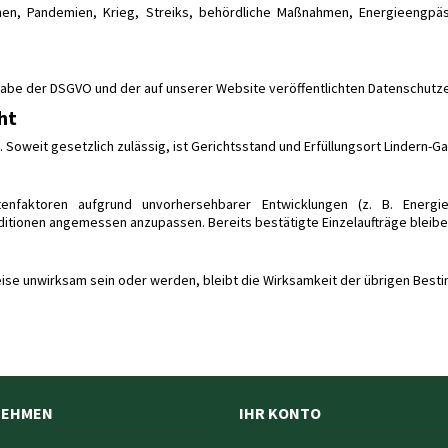
hen, Pandemien, Krieg, Streiks, behördliche Maßnahmen, Energieengpäss
e der DSGVO und der auf unserer Website veröffentlichten Datenschutzer
ht
 Soweit gesetzlich zulässig, ist Gerichtsstand und Erfüllungsort Lindern-G
enfaktoren aufgrund unvorhersehbarer Entwicklungen (z. B. Energi
nditionen angemessen anzupassen. Bereits bestätigte Einzelaufträge bleibe
ise unwirksam sein oder werden, bleibt die Wirksamkeit der übrigen Best
NEHMEN
IHR KONTO