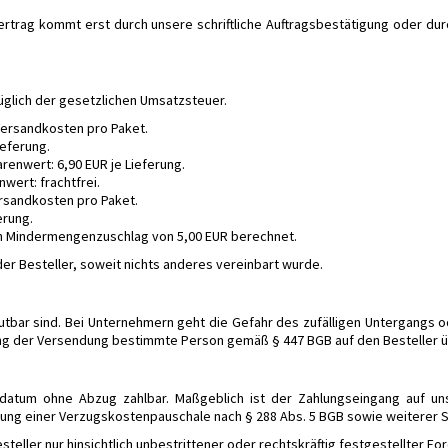
Vertrag kommt erst durch unsere schriftliche Auftragsbestätigung oder d
züglich der gesetzlichen Umsatzsteuer.
Versandkosten pro Paket.
ieferung.
enwert: 6,90 EUR je Lieferung.
wert: frachtfrei.
rsandkosten pro Paket.
erung.
in Mindermengenzuschlag von 5,00 EUR berechnet.
er Besteller, soweit nichts anderes vereinbart wurde.
mutbar sind. Bei Unternehmern geht die Gefahr des zufälligen Untergangs
ng der Versendung bestimmte Person gemäß § 447 BGB auf den Besteller ü
datum ohne Abzug zahlbar. Maßgeblich ist der Zahlungseingang auf uns
hung einer Verzugskostenpauschale nach § 288 Abs. 5 BGB sowie weiterer 
ller nur hinsichtlich unbestrittener oder rechtskräftig festgestellter Fo