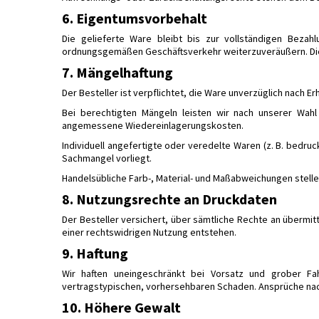
6. Eigentumsvorbehalt
Die gelieferte Ware bleibt bis zur vollständigen Bezah
ordnungsgemäßen Geschäftsverkehr weiterzuveräußern. Die h
7. Mängelhaftung
Der Besteller ist verpflichtet, die Ware unverzüglich nach 
Bei berechtigten Mängeln leisten wir nach unserer Wah
angemessene Wiedereinlagerungskosten.
Individuell angefertigte oder veredelte Waren (z. B. bedr
Sachmangel vorliegt.
Handelsübliche Farb-, Material- und Maßabweichungen stell
8. Nutzungsrechte an Druckdaten
Der Besteller versichert, über sämtliche Rechte an übermitt
einer rechtswidrigen Nutzung entstehen.
9. Haftung
Wir haften uneingeschränkt bei Vorsatz und grober Fahr
vertragstypischen, vorhersehbaren Schaden. Ansprüche na
10. Höhere Gewalt