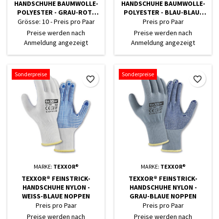
HANDSCHUHE BAUMWOLLE-
HANDSCHUHE BAUMWOLLE-
POLYESTER - GRAU-ROTE
POLYESTER - BLAU-BLAUE
NOPPEN
NOPPEN
Grösse: 10 - Preis pro Paar
Preis pro Paar
Preise werden nach
Preise werden nach
Anmeldung angezeigt
Anmeldung angezeigt
Sonderpreise
Sonderpreise
favorite_border
favorite_border
MARKE:
TEXXOR®
MARKE:
TEXXOR®
TEXXOR® FEINSTRICK-
TEXXOR® FEINSTRICK-
HANDSCHUHE NYLON -
HANDSCHUHE NYLON -
WEISS-BLAUE NOPPEN
GRAU-BLAUE NOPPEN
Preis pro Paar
Preis pro Paar
Preise werden nach
Preise werden nach