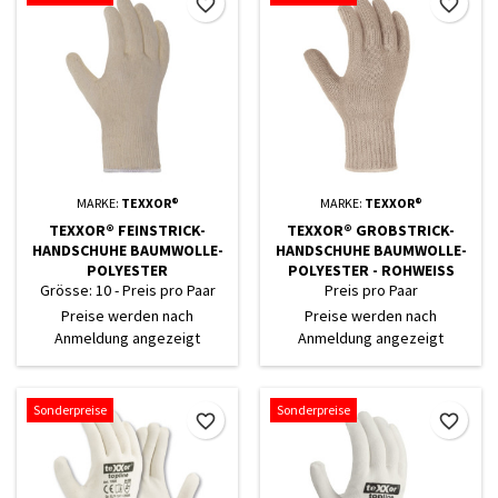
favorite_border
favorite_border
MARKE:
TEXXOR®
MARKE:
TEXXOR®
TEXXOR® FEINSTRICK-
TEXXOR® GROBSTRICK-
HANDSCHUHE BAUMWOLLE-
HANDSCHUHE BAUMWOLLE-
POLYESTER
POLYESTER - ROHWEISS
Grösse: 10 - Preis pro Paar
Preis pro Paar
Preise werden nach
Preise werden nach
Anmeldung angezeigt
Anmeldung angezeigt
Sonderpreise
Sonderpreise
favorite_border
favorite_border