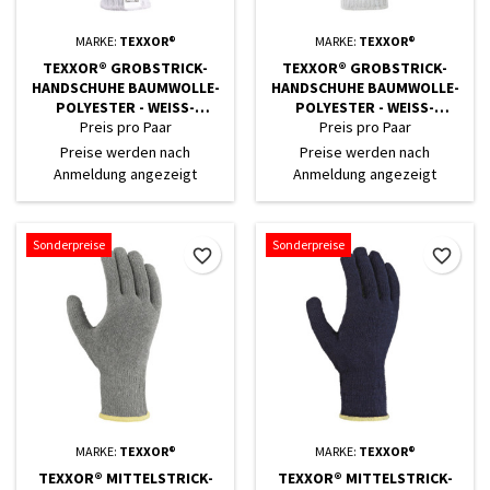
MARKE:
TEXXOR®
MARKE:
TEXXOR®
TEXXOR® GROBSTRICK-
TEXXOR® GROBSTRICK-
HANDSCHUHE BAUMWOLLE-
HANDSCHUHE BAUMWOLLE-
POLYESTER - WEISS-S
POLYESTER - WEISS-S
CHWARZE NOPPEN
CHWARZE NOPPEN
Preis pro Paar
Preis pro Paar
Preise werden nach
Preise werden nach
Anmeldung angezeigt
Anmeldung angezeigt
Sonderpreise
Sonderpreise
favorite_border
favorite_border
MARKE:
TEXXOR®
MARKE:
TEXXOR®
TEXXOR® MITTELSTRICK-
TEXXOR® MITTELSTRICK-