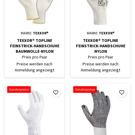
MARKE:
TEXXOR®
MARKE:
TEXXOR®
TEXXOR® TOPLINE
TEXXOR® TOPLINE
FEINSTRICK-HANDSCHUHE
FEINSTRICK-HANDSCHUHE
BAUMWOLLE-NYLON
NYLON
Preis pro Paar
Preis pro Paar
Preise werden nach
Preise werden nach
Anmeldung angezeigt
Anmeldung angezeigt
Sonderpreise
Sonderpreise
favorite_border
favorite_border