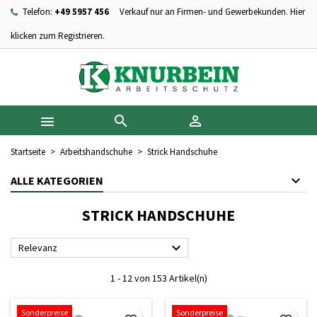
Telefon:
+49 5957 456
Verkauf nur an Firmen- und Gewerbekunden. Hier
×
×
×
×
Ihre Wunschlisten
((modalTitle))
Wunschliste erstellen
Anmelden
klicken zum Registrieren.
add_circle_outline
Neue Liste anlegen
((confirmMessage))
Sie müssen angemeldet sein, um Artikel Ihrer Wunschliste
Name der Wunschliste
hinzufügen zu können.
((cancelText))
((modalDeleteText))



Abbrechen
Anmelden
Abbrechen
Wunschliste erstellen
Startseite
Arbeitshandschuhe
Strick Handschuhe
ALLE KATEGORIEN
STRICK HANDSCHUHE

Relevanz
1 - 12 von 153 Artikel(n)
Sonderpreise
Sonderpreise