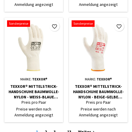
Anmeldung angezeigt
Anmeldung angezeigt
Sonderpreise
Sonderpreise
favorite_border
favorite_border
MARKE:
TEXXOR®
MARKE:
TEXXOR®
TEXXOR® MITTELSTRICK-
TEXXOR® MITTELSTRICK-
HANDSCHUHE BAUMWOLLE-
HANDSCHUHE BAUMWOLLE-
NYLON - WEISS-BLAUE N
NYLON - BEIGE-GELBE
OPPEN
NOPPEN
Preis pro Paar
Preis pro Paar
Preise werden nach
Preise werden nach
Anmeldung angezeigt
Anmeldung angezeigt
1
2
3
…
13
Weiter