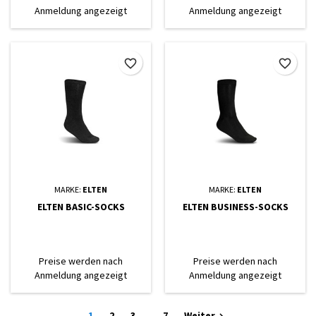
Anmeldung angezeigt
Anmeldung angezeigt
favorite_border
favorite_border
MARKE:
ELTEN
MARKE:
ELTEN
ELTEN BASIC-SOCKS
ELTEN BUSINESS-SOCKS
Preise werden nach
Preise werden nach
Anmeldung angezeigt
Anmeldung angezeigt
1
2
3
…
7
Weiter