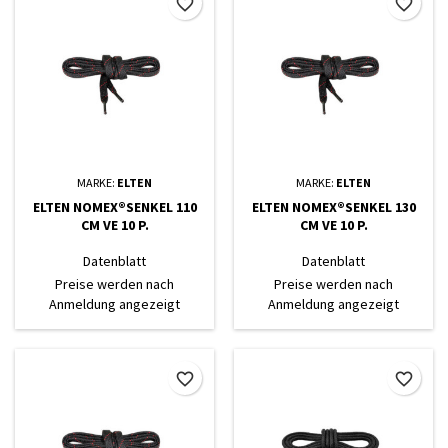
favorite_border
favorite_border
MARKE:
ELTEN
MARKE:
ELTEN
ELTEN NOMEX®SENKEL 110
ELTEN NOMEX®SENKEL 130
CM VE 10 P.
CM VE 10 P.
Datenblatt
Datenblatt
Preise werden nach
Preise werden nach
Anmeldung angezeigt
Anmeldung angezeigt
favorite_border
favorite_border