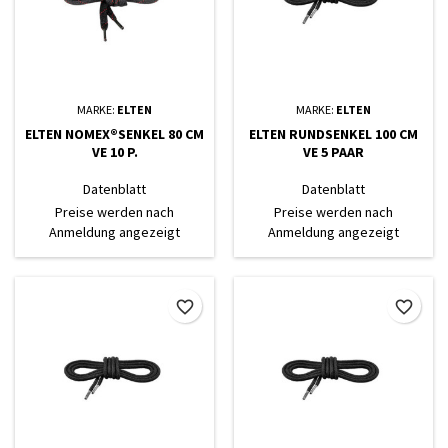
MARKE:
ELTEN
MARKE:
ELTEN
ELTEN NOMEX®SENKEL 80 CM
ELTEN RUNDSENKEL 100 CM
VE 10 P.
VE 5 PAAR
Datenblatt
Datenblatt
Preise werden nach
Preise werden nach
Anmeldung angezeigt
Anmeldung angezeigt
favorite_border
favorite_border