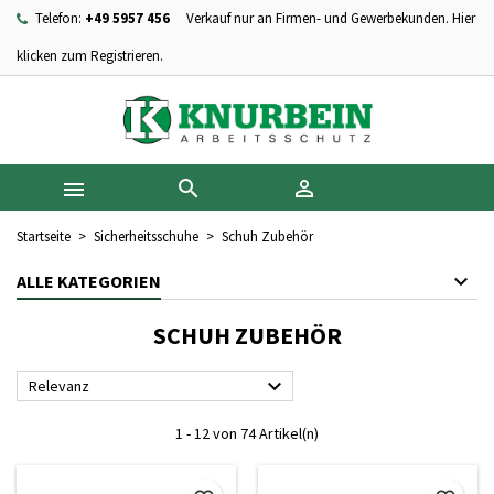
Telefon:
+49 5957 456
Verkauf nur an Firmen- und Gewerbekunden. Hier
×
×
×
×
Ihre Wunschlisten
((modalTitle))
Wunschliste erstellen
Anmelden
klicken zum Registrieren.
add_circle_outline
Neue Liste anlegen
((confirmMessage))
Sie müssen angemeldet sein, um Artikel Ihrer Wunschliste
Name der Wunschliste
hinzufügen zu können.
((cancelText))
((modalDeleteText))



Abbrechen
Anmelden
Abbrechen
Wunschliste erstellen
Startseite
Sicherheitsschuhe
Schuh Zubehör
ALLE KATEGORIEN
SCHUH ZUBEHÖR

Relevanz
1 - 12 von 74 Artikel(n)