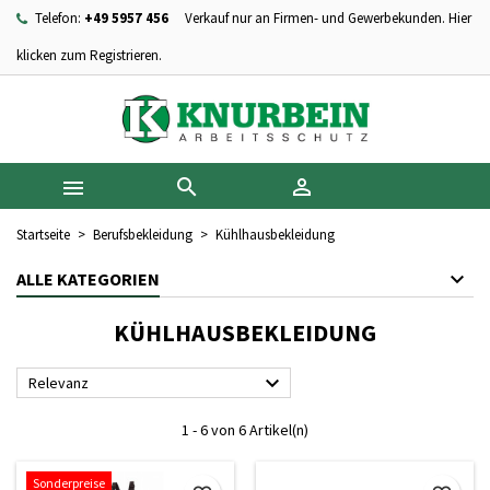
Telefon:
+49 5957 456
Verkauf nur an Firmen- und Gewerbekunden. Hier
×
×
×
×
Ihre Wunschlisten
((modalTitle))
Wunschliste erstellen
Anmelden
klicken zum Registrieren.
add_circle_outline
Neue Liste anlegen
((confirmMessage))
Sie müssen angemeldet sein, um Artikel Ihrer Wunschliste
Name der Wunschliste
hinzufügen zu können.
((cancelText))
((modalDeleteText))



Abbrechen
Anmelden
Abbrechen
Wunschliste erstellen
Startseite
Berufsbekleidung
Kühlhausbekleidung
ALLE KATEGORIEN
KÜHLHAUSBEKLEIDUNG

Relevanz
1 - 6 von 6 Artikel(n)
Sonderpreise