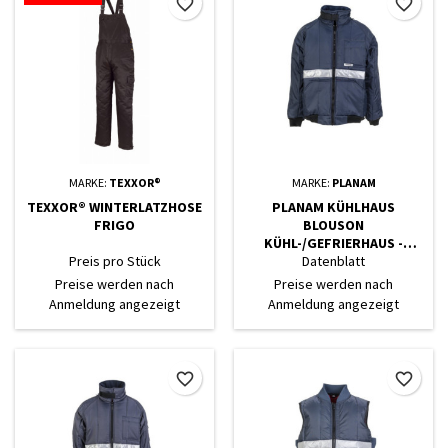
favorite_border
favorite_border
MARKE:
TEXXOR®
MARKE:
PLANAM
TEXXOR® WINTERLATZHOSE
PLANAM KÜHLHAUS
FRIGO
BLOUSON
KÜHL-/GEFRIERHAUS -
MARINE, INNENFUTTER ROT
Preis pro Stück
Datenblatt
Preise werden nach
Preise werden nach
Anmeldung angezeigt
Anmeldung angezeigt
favorite_border
favorite_border