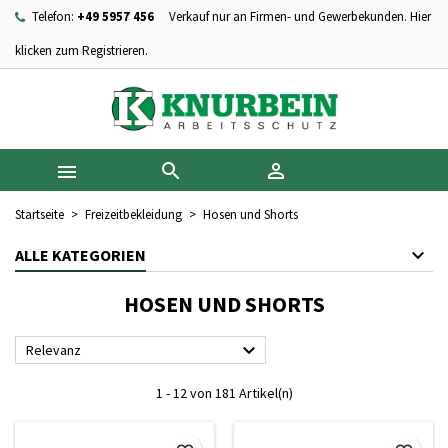
Telefon:
+49 5957 456
Verkauf nur an Firmen- und Gewerbekunden. Hier
×
×
×
×
Ihre Wunschlisten
((modalTitle))
Wunschliste erstellen
Anmelden
klicken zum Registrieren.
add_circle_outline
Neue Liste anlegen
((confirmMessage))
Sie müssen angemeldet sein, um Artikel Ihrer Wunschliste
Name der Wunschliste
hinzufügen zu können.
((cancelText))
((modalDeleteText))



Abbrechen
Anmelden
Abbrechen
Wunschliste erstellen
Startseite
Freizeitbekleidung
Hosen und Shorts
ALLE KATEGORIEN
HOSEN UND SHORTS

Relevanz
1 - 12 von 181 Artikel(n)