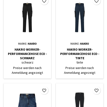
favorite_border
favorite_border
MARKE:
HAKRO
MARKE:
HAKRO
HAKRO WORKER-
HAKRO WORKER-
PERFORMANCEHOSE ECO -
PERFORMANCEHOSE ECO -
SCHWARZ
TINTE
schwarz
tinte
Preise werden nach
Preise werden nach
Anmeldung angezeigt
Anmeldung angezeigt
favorite_border
favorite_border