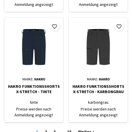
Anmeldung angezeigt
Anmeldung angezeigt
favorite_border
favorite_border
MARKE:
HAKRO
MARKE:
HAKRO
HAKRO FUNKTIONSSHORTS
HAKRO FUNKTIONSSHORTS
X-STRETCH - TINTE
X-STRETCH - KARBONGRAU
tinte
karbongrau
Preise werden nach
Preise werden nach
Anmeldung angezeigt
Anmeldung angezeigt
1
2
3
…
16
Weiter