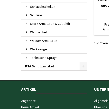
AUGU
Schlauchschellen
Schnüre
Storz Armaturen & Zubehör
Pr
Anm
Warnartikel
Wasser Armaturen
1 - 12 von 
Werkzeuge
Technische Sprays
PSA Schutzartikel
ARTIKEL
UNTER
Angebote
Allgemein
Neue Artikel
Über uns