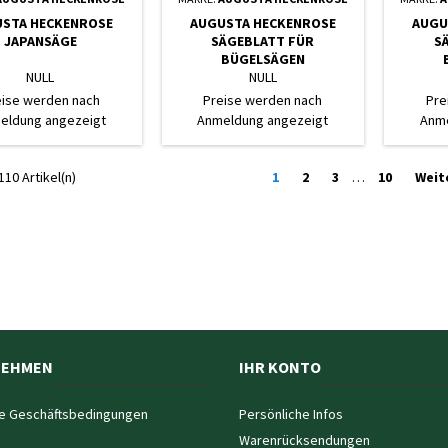
STA HECKENROSE
AUGUSTA HECKENROSE
AUGU
JAPANSÄGE
SÄGEBLATT FÜR
S
BÜGELSÄGEN
NULL
NULL
eise werden nach
Preise werden nach
Pre
eldung angezeigt
Anmeldung angezeigt
Anme
110 Artikel(n)
1
2
3
…
10
Weit
NEHMEN
IHR KONTO
e Geschäftsbedingungen
Persönliche Infos
Warenrücksendungen