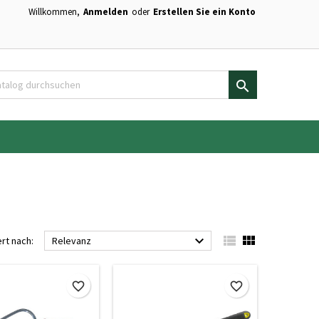
Willkommen,
Anmelden
oder
Erstellen Sie ein Konto
×
×
×
×
en.

)
n
n



ert nach:
Relevanz
favorite_border
favorite_border