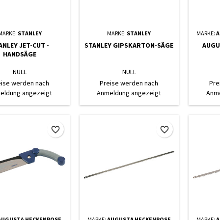
MARKE:
STANLEY
MARKE:
STANLEY
MARKE:
A
ANLEY JET-CUT -
STANLEY GIPSKARTON-SÄGE
AUGU
HANDSÄGE
NULL
NULL
eise werden nach
Preise werden nach
Pre
eldung angezeigt
Anmeldung angezeigt
Anme
favorite_border
favorite_border
AUGUSTA HECKENROSE
MARKE:
AUGUSTA HECKENROSE
MARKE:
A