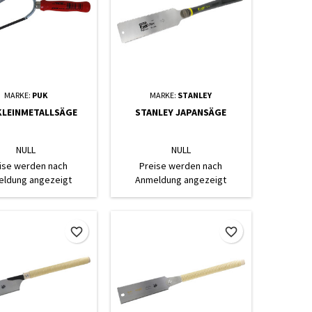
MARKE:
PUK
MARKE:
STANLEY
KLEINMETALLSÄGE
STANLEY JAPANSÄGE
NULL
NULL
ise werden nach
Preise werden nach
ldung angezeigt
Anmeldung angezeigt
favorite_border
favorite_border