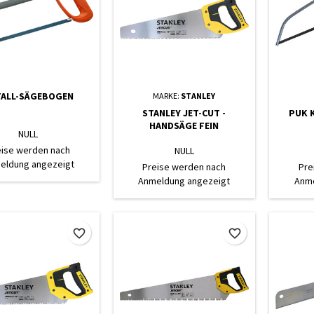
ALL-SÄGEBOGEN
MARKE:
STANLEY
STANLEY JET-CUT -
PUK 
HANDSÄGE FEIN
NULL
eise werden nach
NULL
eldung angezeigt
Preise werden nach
Pre
Anmeldung angezeigt
Anme
favorite_border
favorite_border