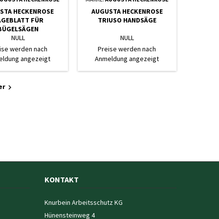
STA HECKENROSE
AUGUSTA HECKENROSE
ÄGEBLATT FÜR
TRIUSO HANDSÄGE
BÜGELSÄGEN
NULL
NULL
ise werden nach
Preise werden nach
ldung angezeigt
Anmeldung angezeigt
er

KONTAKT
Knurbein Arbeitsschutz KG
Hünensteinweg 4