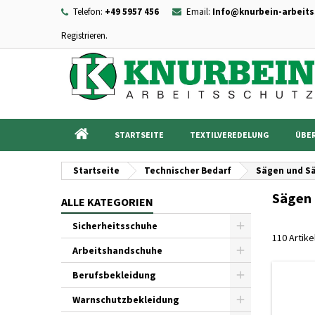
Telefon:
+49 5957 456
Email:
Info@knurbein-arbeits
Registrieren.
I
((
Wu
A
add_circle_outline
((c
Sie
Na
STARTSEITE
TEXTILVEREDELUNG
ÜBER
Startseite
Technischer Bedarf
Sägen und S
Sägen 
ALLE KATEGORIEN
Sicherheitsschuhe
110 Artik
Arbeitshandschuhe
Berufsbekleidung
Warnschutzbekleidung