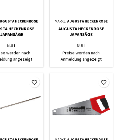
UGUSTA HECKENROSE
MARKE:
AUGUSTA HECKENROSE
STA HECKENROSE
AUGUSTA HECKENROSE
JAPANSÄGE
JAPANSÄGE
NULL
NULL
ise werden nach
Preise werden nach
ldung angezeigt
Anmeldung angezeigt
favorite_border
favorite_border
UGUSTA HECKENROSE
MARKE:
AUGUSTA HECKENROSE