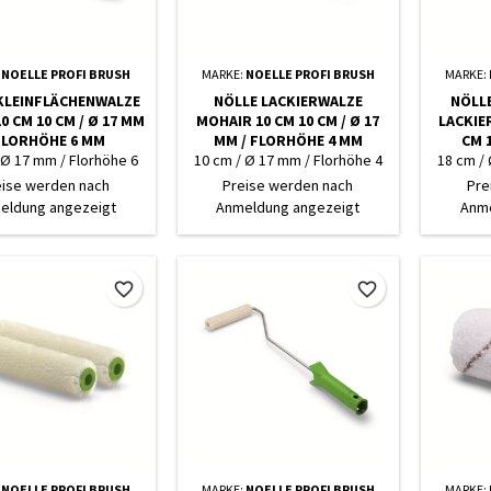
:
NOELLE PROFI BRUSH
MARKE:
NOELLE PROFI BRUSH
MARKE:
KLEINFLÄCHENWALZE
NÖLLE LACKIERWALZE
NÖLLE
0 CM 10 CM / Ø 17 MM
MOHAIR 10 CM 10 CM / Ø 17
ACKIER
FLORHÖHE 6 MM
MM / FLORHÖHE 4 MM
M 18
L
 Ø 17 mm / Florhöhe 6
10 cm / Ø 17 mm / Florhöhe 4
18 cm /
mm
mm
eise werden nach
Preise werden nach
Pre
eldung angezeigt
Anmeldung angezeigt
Anme
favorite_border
favorite_border
:
NOELLE PROFI BRUSH
MARKE:
NOELLE PROFI BRUSH
MARKE: