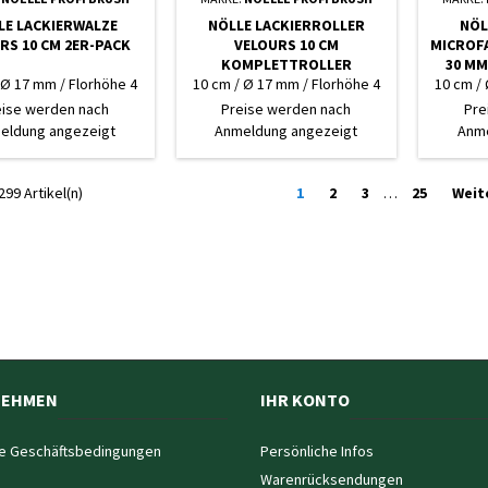
LE LACKIERWALZE
NÖLLE LACKIERROLLER
NÖL
RS 10 CM 2ER-PACK
VELOURS 10 CM
MICROFA
KOMPLETTROLLER
30 MM
 Ø 17 mm / Florhöhe 4
10 cm / Ø 17 mm / Florhöhe 4
10 cm /
mm
mm
eise werden nach
Preise werden nach
Pre
eldung angezeigt
Anmeldung angezeigt
Anme
299 Artikel(n)
1
2
3
…
25
Weit
NEHMEN
IHR KONTO
e Geschäftsbedingungen
Persönliche Infos
Warenrücksendungen