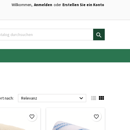
Willkommen,
Anmelden
oder
Erstellen Sie ein Konto
×
×
×
×
en.

)
n
n



ert nach:
Relevanz
favorite_border
favorite_border