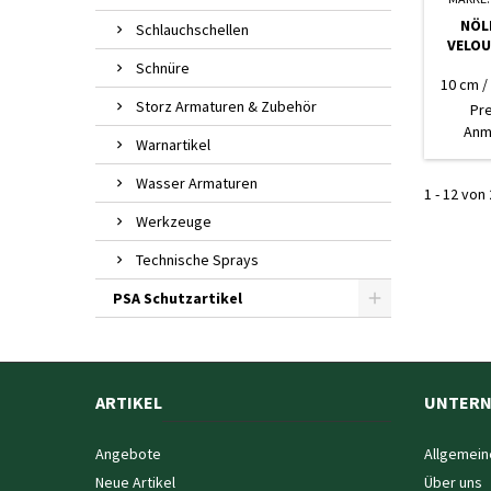
NÖL
Schlauchschellen
VELOU
Schnüre
10 cm /
Storz Armaturen & Zubehör
Pr
Anm
Warnartikel
Wasser Armaturen
1 - 12 von 
Werkzeuge
Technische Sprays
PSA Schutzartikel
ARTIKEL
UNTER
Angebote
Allgemein
Neue Artikel
Über uns