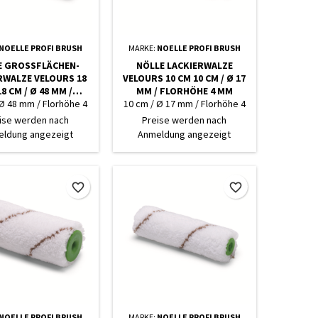
NOELLE PROFI BRUSH
MARKE:
NOELLE PROFI BRUSH
 GROSSFLÄCHEN-L
NÖLLE LACKIERWALZE
WALZE VELOURS 18 C
VELOURS 10 CM 10 CM / Ø 17
 CM / Ø 48 MM / F
MM / FLORHÖHE 4 MM
ORHÖHE 4 MM
 Ø 48 mm / Florhöhe 4
10 cm / Ø 17 mm / Florhöhe 4
mm
mm
ise werden nach
Preise werden nach
ldung angezeigt
Anmeldung angezeigt
favorite_border
favorite_border
NOELLE PROFI BRUSH
MARKE:
NOELLE PROFI BRUSH