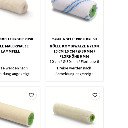
NOELLE PROFI BRUSH
MARKE:
NOELLE PROFI BRUSH
LE MALERWALZE
NÖLLE KOMBIWALZE NYLON
LAMMFELL
10 CM 10 CM / Ø 30 MM /
FLORHÖHE 6 MM
10 cm / Ø 30 mm / Florhöhe 6
mm
ise werden nach
Preise werden nach
ldung angezeigt
Anmeldung angezeigt
favorite_border
favorite_border