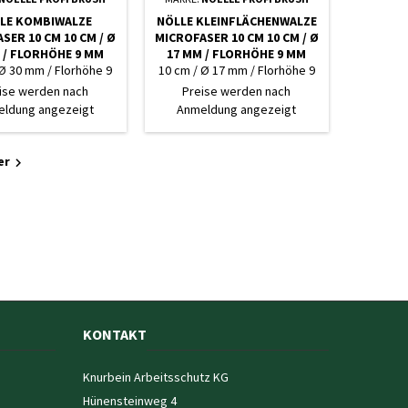
LE KOMBIWALZE
NÖLLE KLEINFLÄCHENWALZE
SER 10 CM 10 CM / Ø
MICROFASER 10 CM 10 CM / Ø
 / FLORHÖHE 9 MM
17 MM / FLORHÖHE 9 MM
 Ø 30 mm / Florhöhe 9
10 cm / Ø 17 mm / Florhöhe 9
mm
mm
ise werden nach
Preise werden nach
ldung angezeigt
Anmeldung angezeigt
er

KONTAKT
Knurbein Arbeitsschutz KG
Hünensteinweg 4