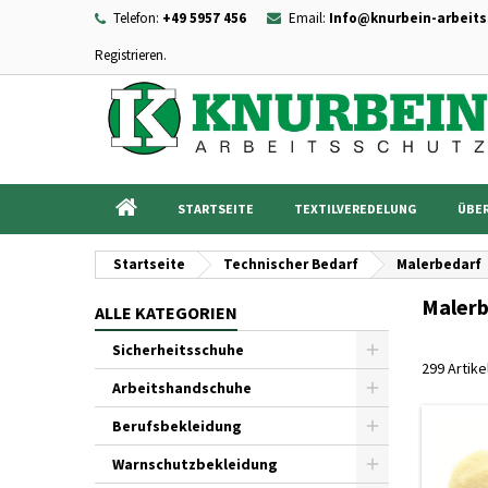
Telefon:
+49 5957 456
Email:
Info@knurbein-arbeits
Registrieren.
I
((
Wu
A
add_circle_outline
((c
Sie
Na
STARTSEITE
TEXTILVEREDELUNG
ÜBER
Startseite
Technischer Bedarf
Malerbedarf
Malerb
ALLE KATEGORIEN
Sicherheitsschuhe
299 Artik
Arbeitshandschuhe
Berufsbekleidung
Warnschutzbekleidung