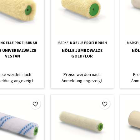
:
NOELLE PROFI BRUSH
MARKE:
NOELLE PROFI BRUSH
MARKE:
E UNIVERSALWALZE
NÖLLE JUMBOWALZE
NÖL
VESTAN
GOLDFLOR
eise werden nach
Preise werden nach
Pre
eldung angezeigt
Anmeldung angezeigt
Anme
favorite_border
favorite_border