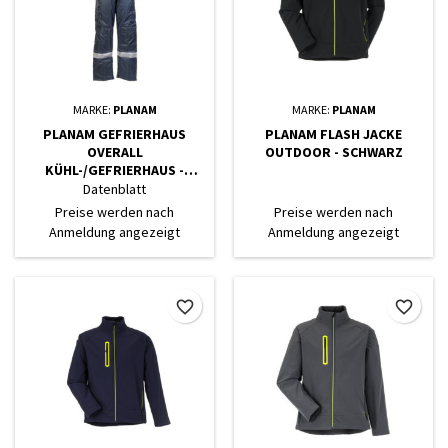
MARKE:
PLANAM
MARKE:
PLANAM
PLANAM GEFRIERHAUS
PLANAM FLASH JACKE
OVERALL
OUTDOOR - SCHWARZ
KÜHL-/GEFRIERHAUS -
MARINE, INNENFUTTER
Datenblatt
KORNBLUMENBLAU
Preise werden nach
Preise werden nach
Anmeldung angezeigt
Anmeldung angezeigt
favorite_border
favorite_border