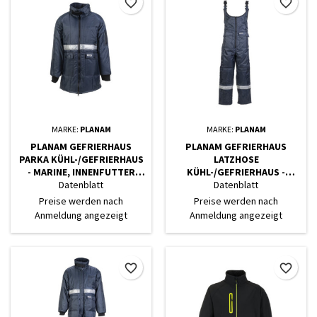
favorite_border
favorite_border
MARKE:
PLANAM
MARKE:
PLANAM
PLANAM GEFRIERHAUS
PLANAM GEFRIERHAUS
PARKA KÜHL-/GEFRIERHAUS
LATZHOSE
- MARINE, INNENFUTTER
KÜHL-/GEFRIERHAUS -
KORNBLUMENBLAU
MARINE, INNENFUTTER
Datenblatt
Datenblatt
KORNBLUMENBLAU
Preise werden nach
Preise werden nach
Anmeldung angezeigt
Anmeldung angezeigt
favorite_border
favorite_border