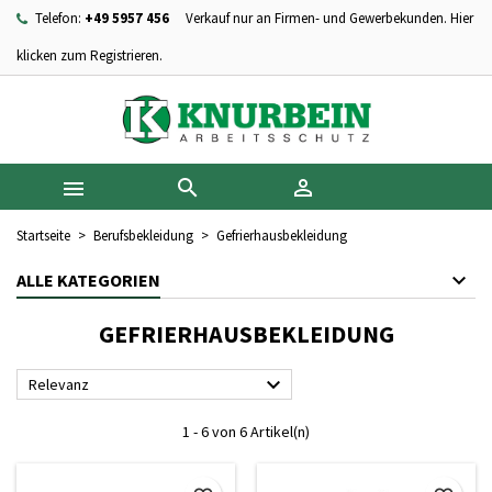
Telefon:
+49 5957 456
Verkauf nur an Firmen- und Gewerbekunden. Hier
×
×
×
×
Ihre Wunschlisten
((modalTitle))
Wunschliste erstellen
Anmelden
klicken zum Registrieren.
add_circle_outline
Neue Liste anlegen
((confirmMessage))
Sie müssen angemeldet sein, um Artikel Ihrer Wunschliste
Name der Wunschliste
hinzufügen zu können.
((cancelText))
((modalDeleteText))



Abbrechen
Anmelden
Abbrechen
Wunschliste erstellen
Startseite
Berufsbekleidung
Gefrierhausbekleidung
ALLE KATEGORIEN
GEFRIERHAUSBEKLEIDUNG

Relevanz
1 - 6 von 6 Artikel(n)