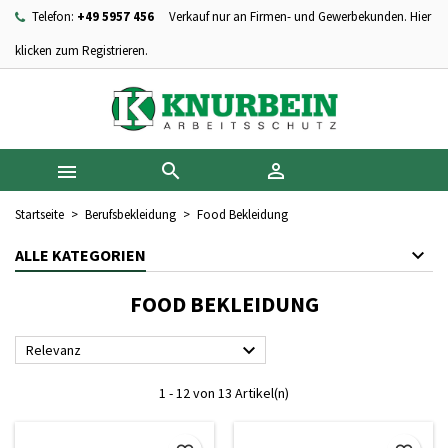
Telefon:
+49 5957 456
Verkauf nur an Firmen- und Gewerbekunden. Hier
×
×
×
×
Ihre Wunschlisten
((modalTitle))
Wunschliste erstellen
Anmelden
klicken zum Registrieren.
add_circle_outline
Neue Liste anlegen
((confirmMessage))
Sie müssen angemeldet sein, um Artikel Ihrer Wunschliste
Name der Wunschliste
hinzufügen zu können.
((cancelText))
((modalDeleteText))



Abbrechen
Anmelden
Abbrechen
Wunschliste erstellen
Startseite
Berufsbekleidung
Food Bekleidung
ALLE KATEGORIEN
FOOD BEKLEIDUNG

Relevanz
1 - 12 von 13 Artikel(n)