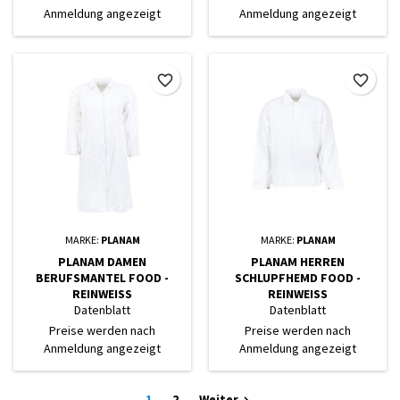
Anmeldung angezeigt
Anmeldung angezeigt
favorite_border
favorite_border
MARKE:
PLANAM
MARKE:
PLANAM
PLANAM DAMEN
PLANAM HERREN
BERUFSMANTEL FOOD -
SCHLUPFHEMD FOOD -
REINWEISS
REINWEISS
Datenblatt
Datenblatt
Preise werden nach
Preise werden nach
Anmeldung angezeigt
Anmeldung angezeigt
1
2
Weiter