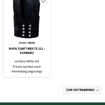
favorite_border
MARKE:
ROFA
ROFA ZUNFTWESTE 111 -
SCHWARZ
vordere Mitte mit
zweireihiger Knopfleiste, 2
Preise werden nach
Seitentaschen, Taille
Anmeldung angezeigt
weitenverstellbar durch
Schnalle, rechts
Brustinnentasche, Rückenteil
aus leichterer Köperware
ZUM SEITENANFANG
