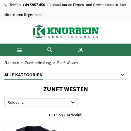
Telefon:
+49 5957 456
Verkauf nur an Firmen- und Gewerbekunden. Hier
×
×
×
×
Ihre Wunschlisten
((modalTitle))
Wunschliste erstellen
Anmelden
klicken zum Registrieren.
add_circle_outline
Neue Liste anlegen
((confirmMessage))
Sie müssen angemeldet sein, um Artikel Ihrer Wunschliste
Name der Wunschliste
hinzufügen zu können.
((cancelText))
((modalDeleteText))



Abbrechen
Anmelden
Abbrechen
Wunschliste erstellen
Startseite
Zunftbekleidung
Zunft Westen
ALLE KATEGORIEN
ZUNFT WESTEN

Relevanz
1 - 1 von 1 Artikel(n)