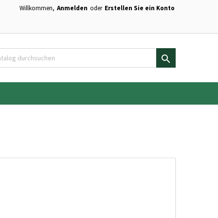
Willkommen,
Anmelden
oder
Erstellen Sie ein Konto
×
×
×
×
en.

)
n
n