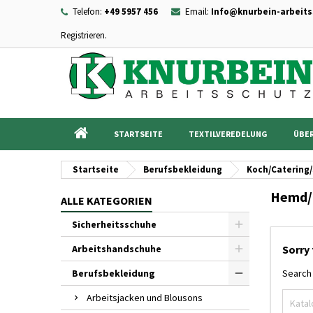
Telefon:
+49 5957 456
Email:
Info@knurbein-arbeits
Registrieren.
I
((
Wu
A
add_circle_outline
((c
Sie
Na
STARTSEITE
TEXTILVEREDELUNG
ÜBER
Startseite
Berufsbekleidung
Koch/Catering/
Hemd/
ALLE KATEGORIEN
Sicherheitsschuhe
Arbeitshandschuhe
Sorry 
Berufsbekleidung
Search 
Arbeitsjacken und Blousons