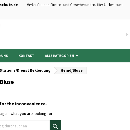
schutz.de
Verkauf nur an Firmen- und Gewerbekunden. Hier klicken zum
hre Wunschlisten
modalTitle))
nschliste erstellen
nmelden
Neue Liste anlegen
onfirmMessage))
 müssen angemeldet sein, um Artikel Ihrer Wunschliste hinzufügen zu könn
me der Wunschliste
((cancelText))
Abbrechen
((modalDeleteText)
Anmelde
 UNS
KONTAKT
ALLE KATEGORIEN
Abbrechen
Wunschliste erstelle
Stations/Dienst Bekleidung
Hemd/Bluse
Bluse
for the inconvenience.
again what you are looking for
