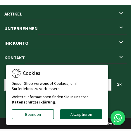

ARTIKEL

UNTERNEHMEN

IHR KONTO

KONTAKT
Cookies
NEWSLETTER
Dieser Shop verwendet Cookies, um Ihr
Surferlebnis zu verbessern.
Weitere Informationen finden Sie in unserer
Datenschutzerklärung
.
Beenden
Akzeptieren
© Urheberrecht 2026 Knurbein Arbeitsschutz KG. Alle Rechte vorbehalten.