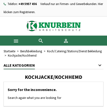
Telefon:
+49 5957 456
Verkauf nur an Firmen- und Gewerbekunden. Hier
×
×
×
×
Ihre Wunschlisten
((modalTitle))
Wunschliste erstellen
Anmelden
klicken zum Registrieren.
add_circle_outline
Neue Liste anlegen
((confirmMessage))
Sie müssen angemeldet sein, um Artikel Ihrer Wunschliste
Name der Wunschliste
hinzufügen zu können.
((cancelText))
((modalDeleteText))



Abbrechen
Anmelden
Abbrechen
Wunschliste erstellen
Startseite
Berufsbekleidung
Koch/Catering/Stations/Dienst Bekleidung
Kochjacke/Kochhemd
ALLE KATEGORIEN
KOCHJACKE/KOCHHEMD
Sorry for the inconvenience.
Search again what you are looking for