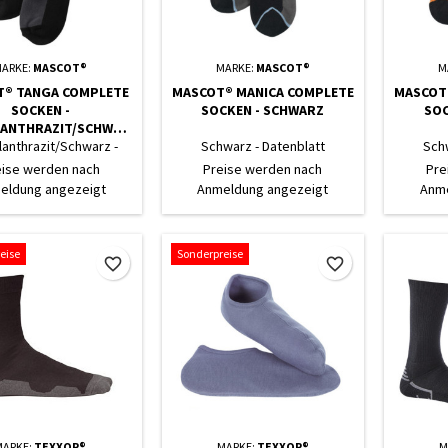
ARKE:
MASCOT®
MARKE:
MASCOT®
M
T® TANGA COMPLETE
MASCOT® MANICA COMPLETE
MASCOT
SOCKEN -
SOCKEN - SCHWARZ
SOC
ANTHRAZIT/SCHWAR
Z
anthrazit/Schwarz -
Schwarz - Datenblatt
Sch
Datenblatt
eise werden nach
Preise werden nach
Pre
eldung angezeigt
Anmeldung angezeigt
Anme
eise
Sonderpreise
favorite_border
favorite_border
MARKE:
TEXXOR®
MARKE:
TEXXOR®
M