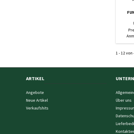
FU
Pr
Anm
1 - 12 von 
ARTIKEL
UNTER
Angebote
Allgemein
Neue Artikel
Über uns
Verkaufshits
Impressu
Datenschu
Lieferbed
Kontaktie