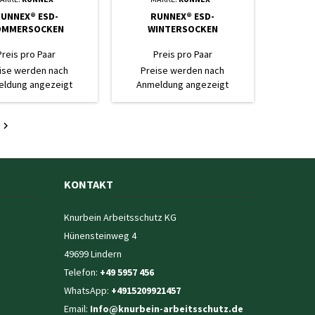
UNNEX® ESD-
RUNNEX® ESD-
OMMERSOCKEN
WINTERSOCKEN
Preis pro Paar
Preis pro Paar
ise werden nach
Preise werden nach
ldung angezeigt
Anmeldung angezeigt

KONTAKT
Knurbein Arbeitsschutz KG
Hünensteinweg 4
49699 Lindern
Telefon:
+49 5957 456
WhatsApp:
+4915209921457
Email:
Info@knurbein-arbeitsschutz.de