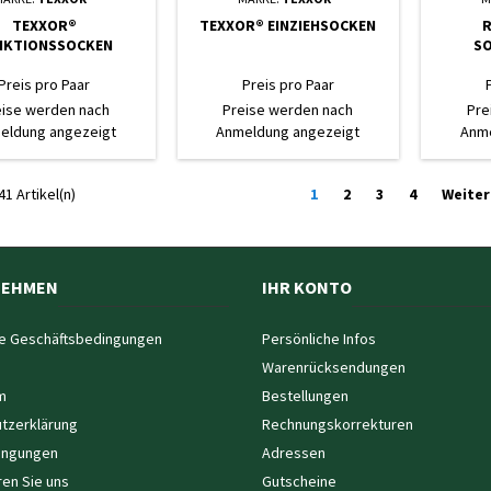
TEXXOR®
TEXXOR® EINZIEHSOCKEN
R
NKTIONSSOCKEN
S
Preis pro Paar
Preis pro Paar
eise werden nach
Preise werden nach
Pre
eldung angezeigt
Anmeldung angezeigt
Anme
41 Artikel(n)
1
2
3
4
Weiter
NEHMEN
IHR KONTO
e Geschäftsbedingungen
Persönliche Infos
Warenrücksendungen
m
Bestellungen
tzerklärung
Rechnungskorrekturen
ingungen
Adressen
ren Sie uns
Gutscheine