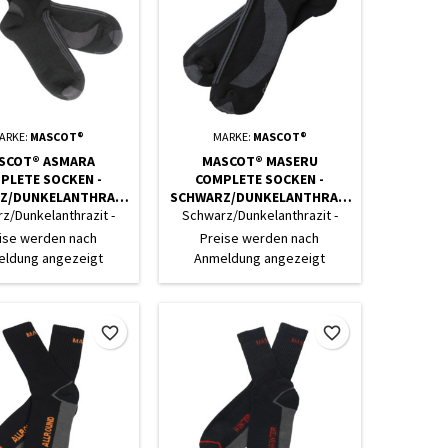
ARKE:
MASCOT®
MARKE:
MASCOT®
SCOT® ASMARA
MASCOT® MASERU
PLETE SOCKEN -
COMPLETE SOCKEN -
Z/DUNKELANTHRAZI
SCHWARZ/DUNKELANTHRAZI
T
T
z/Dunkelanthrazit -
Schwarz/Dunkelanthrazit -
Datenblatt
Datenblatt
ise werden nach
Preise werden nach
ldung angezeigt
Anmeldung angezeigt
favorite_border
favorite_border