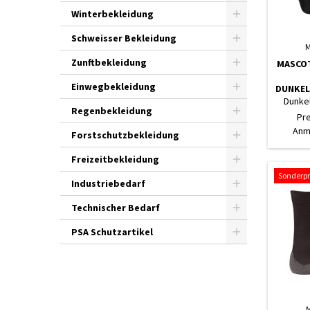
Winterbekleidung
Schweisser Bekleidung
M
Zunftbekleidung
MASCO
Einwegbekleidung
DUNKEL
Dunkel
Regenbekleidung
Pr
Anm
Forstschutzbekleidung
Freizeitbekleidung
Sonderpr
Industriebedarf
Technischer Bedarf
PSA Schutzartikel