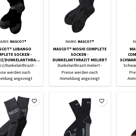
ARKE:
MASCOT®
MARKE:
MASCOT®
M
SCOT® LUBANGO
MASCOT® MOSHI COMPLETE
MA
PLETE SOCKEN -
SOCKEN -
COM
Z/DUNKELANTHRAZI
DUNKELANTHRAZIT MELIERT
SCHWAR
T
z/Dunkelanthrazit -
Dunkelanthrazit meliert -
Schwar
Datenblatt
Datenblatt
eise werden nach
Preise werden nach
Pre
eldung angezeigt
Anmeldung angezeigt
Anme
favorite_border
favorite_border