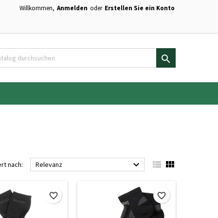
Willkommen,
Anmelden
oder
Erstellen Sie ein Konto
×
×
×
×
en.

)
n
n



ert nach:
Relevanz
favorite_border
favorite_border