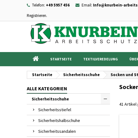
Telefon:
+49 5957 456
Email:
Info@knurbein-arbeits
Registrieren.
I
((
Wu
A
add_circle_outline
((c
Sie
Na
STARTSEITE
TEXTILVEREDELUNG
ÜBER
Startseite
Sicherheitsschuhe
Socken und S
Socken
ALLE KATEGORIEN
Sicherheitsschuhe
41 Artike
Sicherheitsstiefel
Sicherheitshalbschuhe
Sicherheitssandalen