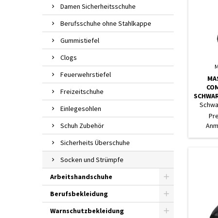
Damen Sicherheitsschuhe
Berufsschuhe ohne Stahlkappe
Gummistiefel
Clogs
M
Feuerwehrstiefel
MA
COM
Freizeitschuhe
SCHWAR
Schwar
Einlegesohlen
Pr
Schuh Zubehör
Anm
Sicherheits Überschuhe
Socken und Strümpfe
Arbeitshandschuhe
Berufsbekleidung
Warnschutzbekleidung