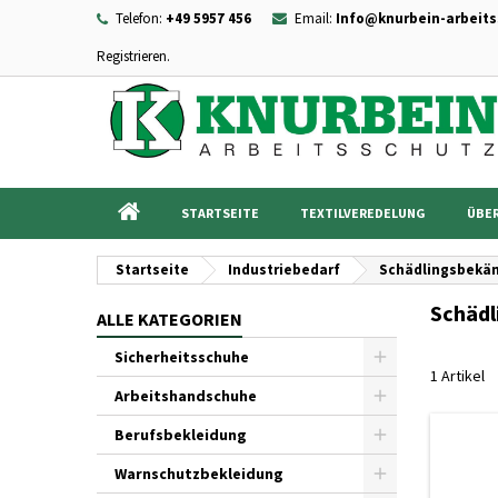
Telefon:
+49 5957 456
Email:
Info@knurbein-arbeits
Registrieren.
I
((
Wu
A
add_circle_outline
((c
Sie
Na
STARTSEITE
TEXTILVEREDELUNG
ÜBER
Startseite
Industriebedarf
Schädlingsbekä
Schäd
ALLE KATEGORIEN
Sicherheitsschuhe
1 Artikel
Arbeitshandschuhe
Berufsbekleidung
Warnschutzbekleidung