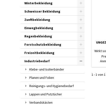
Winterbekleidung
Schweisser Bekleidung
Zunftbekleidung
Einwegbekleidung
Regenbekleidung
UNGEZ
Forstschutzbekleidung
Wirkt so
Freizeitbekleidung
zu 6 W
Pr
Origina
Industriebedarf
Anm
L
Hochw
Klebe- und Isolierbänder
Ungez
1 - 1 von 1
Ameise
Planen und Folien
Reinigungs- und Hygienebedarf
Lappen und Putztücher
Verbandskästen