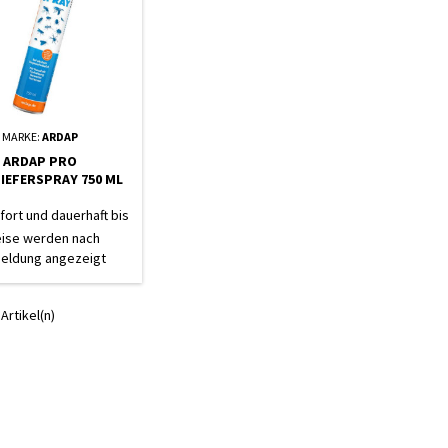
MARKE:
ARDAP
ARDAP PRO
IEFERSPRAY 750 ML
fort und dauerhaft bis
ochen - Das bewährte
eise werden nach
l - Insektenspray mit
eldung angezeigt
angzeitwirkung -
irksam bei akutem
ieferbefall - Stoppt
 Artikel(n)
n, Fliegen, Schaben,
Mücken uvm.