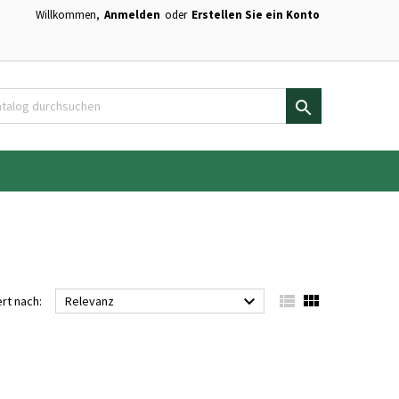
Willkommen,
Anmelden
oder
Erstellen Sie ein Konto
×
×
×
×
en.

)
n
n



ert nach:
Relevanz