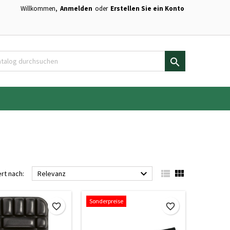
Willkommen,
Anmelden
oder
Erstellen Sie ein Konto
×
×
×
×
en.

)
n
n



ert nach:
Relevanz
Sonderpreise
favorite_border
favorite_border