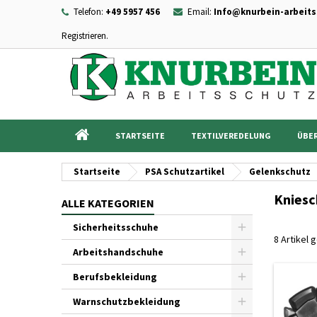
Telefon:
+49 5957 456
Email:
Info@knurbein-arbeits
Registrieren.
I
((
Wu
A
add_circle_outline
((c
Sie
Na
STARTSEITE
TEXTILVEREDELUNG
ÜBER
Startseite
PSA Schutzartikel
Gelenkschutz
Knies
ALLE KATEGORIEN
Sicherheitsschuhe
8 Artikel
Arbeitshandschuhe
Berufsbekleidung
Warnschutzbekleidung