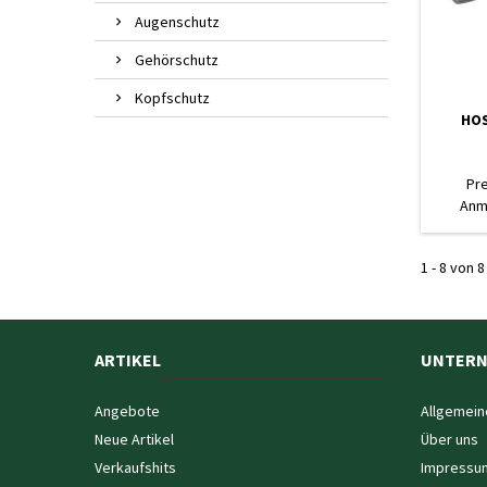
Augenschutz
Gehörschutz
Kopfschutz
HOS
Pr
Anm
1 - 8 von 8
ARTIKEL
UNTER
Angebote
Allgemein
Neue Artikel
Über uns
Verkaufshits
Impressu