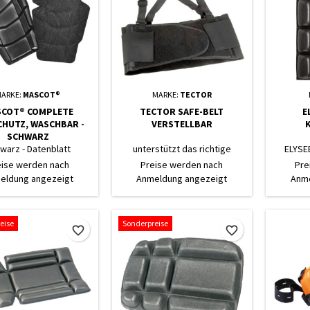
ARKE:
MASCOT®
MARKE:
TECTOR
COT® COMPLETE
TECTOR SAFE-BELT
E
CHUTZ, WASCHBAR -
VERSTELLBAR
SCHWARZ
warz - Datenblatt
unterstützt das richtige
ELYSE
Tragen und Heben
eise werden nach
Preise werden nach
Pre
eldung angezeigt
Anmeldung angezeigt
Anme
eise
Sonderpreise
favorite_border
favorite_border