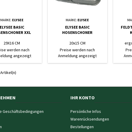
MARKE:
ELYSEE
MARKE:
ELYSEE
MA
ELYSEE BASIC
ELYSEE BASIC
FELD
ENSCHONER XXL
HOSENSCHONER
29X16 CM
20x15 CM
erg
durchsti
eise werden nach
Preise werden nach
Pre
kg, Befe
eldung angezeigt
Anmeldung angezeigt
Anme
 Artikel(n)
NEHMEN
IHR KONTO
e Geschäftsbedingungen
Persönliche Infos
Warenrücksendungen
m
Bestellungen