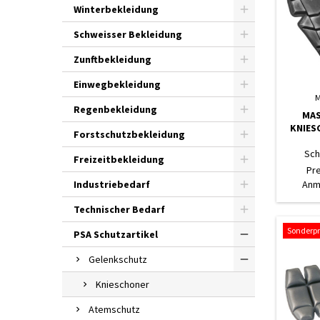
Winterbekleidung
Schweisser Bekleidung
Zunftbekleidung
Einwegbekleidung
M
Regenbekleidung
MAS
KNIES
Forstschutzbekleidung
Sch
Freizeitbekleidung
Pr
Industriebedarf
Anm
Technischer Bedarf
Sonderpr
PSA Schutzartikel
Gelenkschutz
Knieschoner
Atemschutz