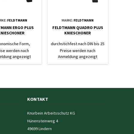
RKE:
FELDTMANN
MARKE:
FELDTMANN
TMANN ERGO PLUS
FELDTMANN QUADRO PLUS
KNIESCHONER
KNIESCHONER
onomische Form,
durchstichfest nach DIN bis 25
chfest nach DIN bis 25
kg, Befestigung mit ERGO-Fix-
ise werden nach
Preise werden nach
stigung mit ERGO-Fix-
System
ldung angezeigt
Anmeldung angezeigt
System
KONTAKT
Knurbein Arbeitsschutz KG
Hünensteinweg 4
49699 Lindern