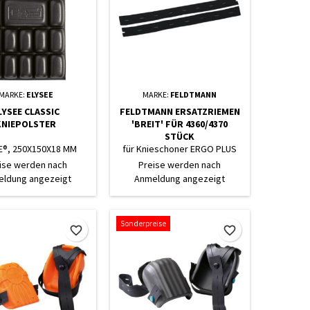
MARKE:
ELYSEE
MARKE:
FELDTMANN
LYSEE CLASSIC
FELDTMANN ERSATZRIEMEN
KNIEPOLSTER
'BREIT' FÜR 4360/4370
STÜCK
E®, 250X150X18 MM
für Knieschoner ERGO PLUS
Bestell-Nr. 4360 und QUADRO
ise werden nach
Preise werden nach
PLUS Bestell-Nr. 4370
ldung angezeigt
Anmeldung angezeigt
Sonderpreise
favorite_border
favorite_border