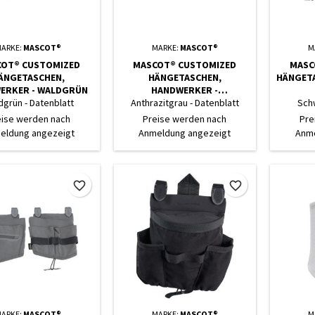
ARKE:
MASCOT®
MARKE:
MASCOT®
M
OT® CUSTOMIZED
MASCOT® CUSTOMIZED
MASC
ÄNGETASCHEN,
HÄNGETASCHEN,
HÄNGETA
ERKER - WALDGRÜN
HANDWERKER -
ANTHRAZITGRAU
dgrün - Datenblatt
Anthrazitgrau - Datenblatt
Sch
eise werden nach
Preise werden nach
Pre
eldung angezeigt
Anmeldung angezeigt
Anme
favorite_border
favorite_border
ARKE:
MASCOT®
MARKE:
MASCOT®
M