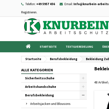
Telefon:
+49 5957 456
Email:
Info@knurbein-arbeits
Registrieren.
I
((
Wu
A
add_circle_outline
((c
Sie
Na
STARTSEITE
TEXTILVEREDELUNG
ÜBER
Startseite
Berufsbekleidung
Bekleidung Zu
Beklei
ALLE KATEGORIEN
Sicherheitsschuhe
48 Artike
Arbeitshandschuhe
Berufsbekleidung
Arbeitsjacken und Blousons