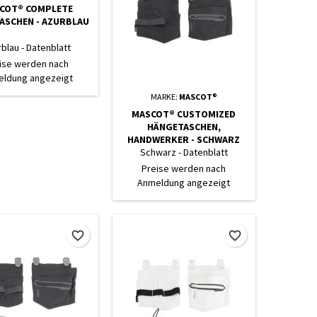
COT® COMPLETE
ASCHEN - AZURBLAU
blau - Datenblatt
ise werden nach
ldung angezeigt
MARKE:
MASCOT®
MASCOT® CUSTOMIZED
HÄNGETASCHEN,
HANDWERKER - SCHWARZ
Schwarz - Datenblatt
Preise werden nach
Anmeldung angezeigt
favorite_border
favorite_border