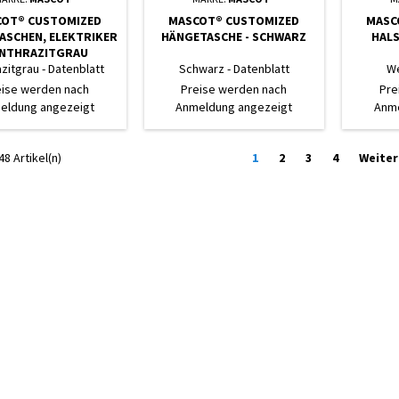
OT® CUSTOMIZED
MASCOT® CUSTOMIZED
MASC
ASCHEN, ELEKTRIKER
HÄNGETASCHE - SCHWARZ
HALS
ANTHRAZITGRAU
zitgrau - Datenblatt
Schwarz - Datenblatt
We
eise werden nach
Preise werden nach
Pre
eldung angezeigt
Anmeldung angezeigt
Anme
48 Artikel(n)
1
2
3
4
Weiter