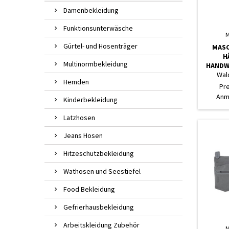
Damenbekleidung
Funktionsunterwäsche
M
Gürtel- und Hosenträger
MASC
H
Multinormbekleidung
HANDW
Wal
Hemden
Pr
Anm
Kinderbekleidung
Latzhosen
Jeans Hosen
Hitzeschutzbekleidung
Wathosen und Seestiefel
Food Bekleidung
Gefrierhausbekleidung
Arbeitskleidung Zubehör
M