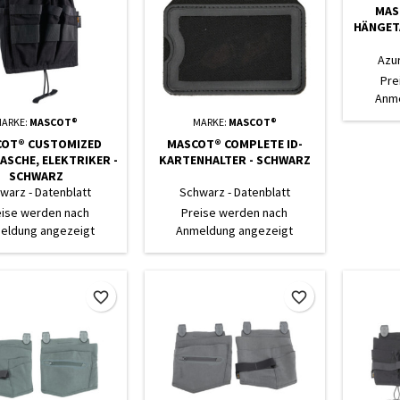
MAS
HÄNGET
Azur
Pre
Anme
ARKE:
MASCOT®
MARKE:
MASCOT®
OT® CUSTOMIZED
MASCOT® COMPLETE ID-
SCHE, ELEKTRIKER -
KARTENHALTER - SCHWARZ
SCHWARZ
warz - Datenblatt
Schwarz - Datenblatt
eise werden nach
Preise werden nach
eldung angezeigt
Anmeldung angezeigt
favorite_border
favorite_border