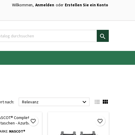
Willkommen,
Anmelden
oder
Erstellen Sie ein Konto
×
×
×
×
en.

)
n
n



ert nach:
Relevanz
favorite_border
favorite_border
ARKE:
MASCOT®