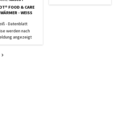
OT® FOOD & CARE
WÄRMER - WEISS
iß - Datenblatt
ise werden nach
ldung angezeigt
