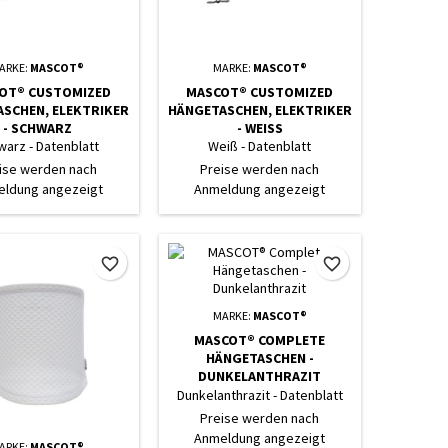
ARKE:
MASCOT®
MARKE:
MASCOT®
OT® CUSTOMIZED
MASCOT® CUSTOMIZED
SCHEN, ELEKTRIKER
HÄNGETASCHEN, ELEKTRIKER
- SCHWARZ
- WEISS
warz - Datenblatt
Weiß - Datenblatt
ise werden nach
Preise werden nach
ldung angezeigt
Anmeldung angezeigt
favorite_border
favorite_border
MARKE:
MASCOT®
MASCOT® COMPLETE
HÄNGETASCHEN -
DUNKELANTHRAZIT
Dunkelanthrazit - Datenblatt
Preise werden nach
Anmeldung angezeigt
ARKE:
MASCOT®