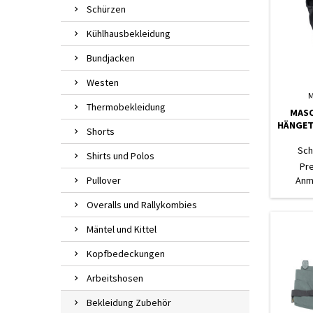
Schürzen
Kühlhausbekleidung
Bundjacken
Westen
M
Thermobekleidung
MASC
HÄNGETA
Shorts
Sch
Shirts und Polos
Pr
Pullover
Anm
Overalls und Rallykombies
Mäntel und Kittel
Kopfbedeckungen
Arbeitshosen
Bekleidung Zubehör