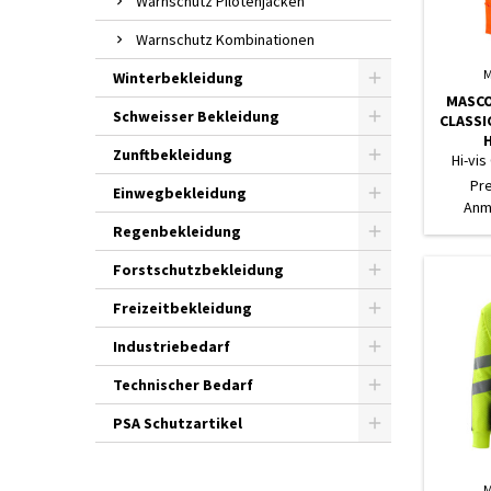
Warnschutz Pilotenjacken
Warnschutz Kombinationen
M
Winterbekleidung
MASCO
Schweisser Bekleidung
CLASSI
Zunftbekleidung
Hi-vis
Pr
Einwegbekleidung
Anm
Regenbekleidung
Forstschutzbekleidung
Freizeitbekleidung
Industriebedarf
Technischer Bedarf
PSA Schutzartikel
M