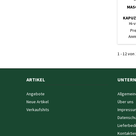
MAS
KAPUZ
REISSV
Hi-
E
Pr
Anm
1 - 12 von 
ARTIKEL
UNTER
Angebote
Allgemein
Neue Artikel
Über uns
Verkaufshits
Impressu
Datenschu
Lieferbed
Kontaktie