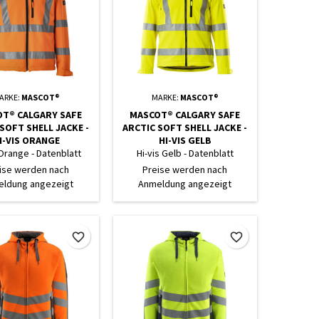
ARKE:
MASCOT®
MARKE:
MASCOT®
T® CALGARY SAFE
MASCOT® CALGARY SAFE
SOFT SHELL JACKE -
ARCTIC SOFT SHELL JACKE -
I-VIS ORANGE
HI-VIS GELB
 Orange - Datenblatt
Hi-vis Gelb - Datenblatt
ise werden nach
Preise werden nach
ldung angezeigt
Anmeldung angezeigt
favorite_border
favorite_border