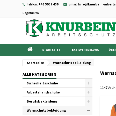
Telefon:
+49 5957 456
Email:
Info@knurbein-arbeits
Registrieren.
I
((
Wu
A
add_circle_outline
((c
Sie
Na
STARTSEITE
TEXTILVEREDELUNG
ÜBER
Startseite
Warnschutzbekleidung
Warns
ALLE KATEGORIEN
Sicherheitsschuhe
1147 Arti
Arbeitshandschuhe
Berufsbekleidung
Warnschutzbekleidung