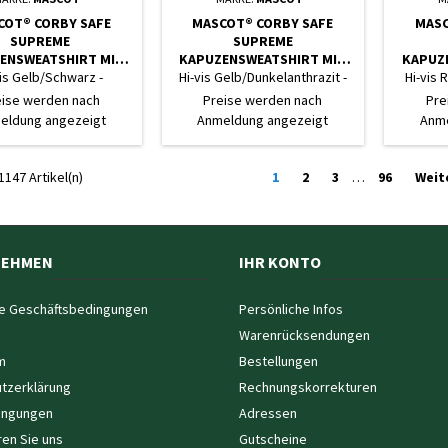
COT® CORBY SAFE
MASCOT® CORBY SAFE
MASC
SUPREME
SUPREME
ENSWEATSHIRT MIT
KAPUZENSWEATSHIRT MIT
KAPUZ
ERSCHLUSS - HI-VIS G
REISSVERSCHLUSS - HI-VIS G
REISSVE
vis Gelb/Schwarz -
Hi-vis Gelb/Dunkelanthrazit -
Hi-vis 
LB/SCHWARZ
ELB/DUNKELANTHRAZIT
OT/D
Datenblatt
Datenblatt
eise werden nach
Preise werden nach
Pre
eldung angezeigt
Anmeldung angezeigt
Anme
1147 Artikel(n)
1
2
3
…
96
Weit
NEHMEN
IHR KONTO
e Geschäftsbedingungen
Persönliche Infos
Warenrücksendungen
m
Bestellungen
tzerklärung
Rechnungskorrekturen
ingungen
Adressen
ren Sie uns
Gutscheine