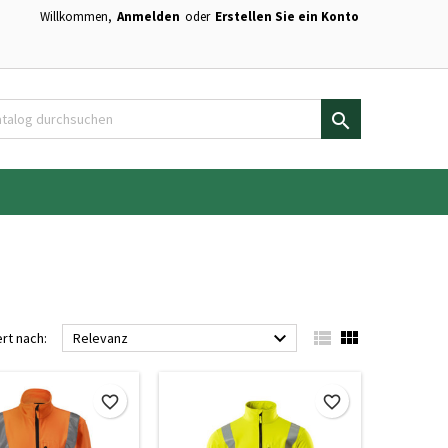
Willkommen,
Anmelden
oder
Erstellen Sie ein Konto
×
×
×
×
en.

)
n
n



ert nach:
Relevanz
favorite_border
favorite_border