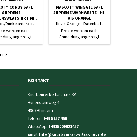
OT® CORBY SAFE
MASCOT® WINGATE SAFE
SUPREME
SUPREME WARNWESTE - HI-
ENSWEATSHIRT MIT
VIS ORANGE
RSCHLUSS - HI-VIS R
Rot/Dunkelanthrazit -
Hi-vis Orange - Datenblatt
UNKELANTHRAZIT
Datenblatt
ise werden nach
Preise werden nach
ldung angezeigt
Anmeldung angezeigt
er

KONTAKT
Knurbein Arbeitsschutz KG
Hünensteinweg 4
49699 Lindern
Telefon:
+49 5957 456
WhatsApp:
+4915209921457
Email:
Info@knurbein-arbeitsschutz.de