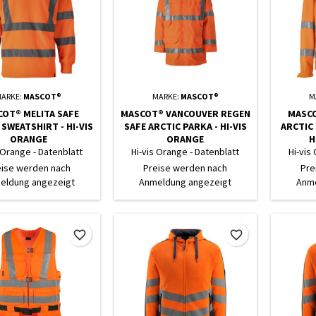
ARKE:
MASCOT®
MARKE:
MASCOT®
M
OT® MELITA SAFE
MASCOT® VANCOUVER REGEN
MASCO
 SWEATSHIRT - HI-VIS
SAFE ARCTIC PARKA - HI-VIS
ARCTIC 
ORANGE
ORANGE
H
 Orange - Datenblatt
Hi-vis Orange - Datenblatt
Hi-vis
eise werden nach
Preise werden nach
Pre
eldung angezeigt
Anmeldung angezeigt
Anme
favorite_border
favorite_border