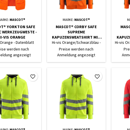
ARKE:
MASCOT®
MARKE:
MASCOT®
M
T® YORKTON SAFE
MASCOT® CORBY SAFE
MASC
C WERKZEUGWESTE -
SUPREME
HI-VIS ORANGE
KAPUZENSWEATSHIRT MIT
KAPUZ
REISSVERSCHLUSS - HI-VIS O
REISSVE
 Orange - Datenblatt
Hi-vis Orange/Schwarzblau -
Hi-vis O
RANGE/SCHWARZBLAU
RANGE/
Datenblatt
eise werden nach
Preise werden nach
Pre
eldung angezeigt
Anmeldung angezeigt
Anme
favorite_border
favorite_border
ARKE:
MASCOT®
MARKE:
MASCOT®
M