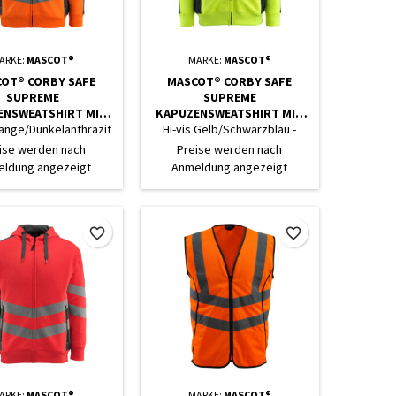
ARKE:
MASCOT®
MARKE:
MASCOT®
OT® CORBY SAFE
MASCOT® CORBY SAFE
SUPREME
SUPREME
ENSWEATSHIRT MIT
KAPUZENSWEATSHIRT MIT
RSCHLUSS - HI-VIS O
REISSVERSCHLUSS - HI-VIS G
range/Dunkelanthrazit
Hi-vis Gelb/Schwarzblau -
DUNKELANTHRAZIT
ELB/SCHWARZBLAU
- Datenblatt
Datenblatt
ise werden nach
Preise werden nach
ldung angezeigt
Anmeldung angezeigt
favorite_border
favorite_border
ARKE:
MASCOT®
MARKE:
MASCOT®