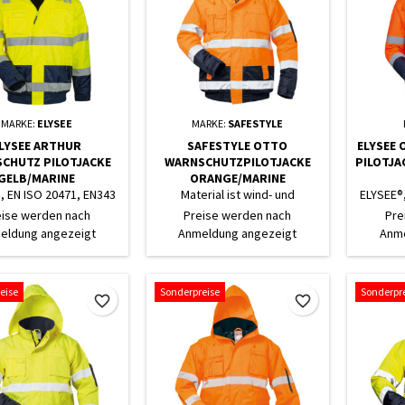
MARKE:
ELYSEE
MARKE:
SAFESTYLE
LYSEE ARTHUR
SAFESTYLE OTTO
ELYSEE 
CHUTZ PILOTJACKE
WARNSCHUTZPILOTJACKE
PILOTJA
GELB/MARINE
ORANGE/MARINE
, EN ISO 20471, EN343
Material ist wind- und
ELYSEE®,
 SCHULTERREFLEX
wasserdicht
MIT
eise werden nach
Preise werden nach
Pre
eldung angezeigt
Anmeldung angezeigt
Anme
eise
Sonderpreise
Sonderpr
favorite_border
favorite_border