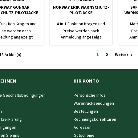
ORWAY GUNNAR
NORWAY ERIK WARNSCHUTZ-
SAF
CHUTZ-PILOTJACKE
PILOTJACKE
WARNS
 Funktion Kragen und
4-in-1 Funktion Kragen und
Mate
abnehmbar, Webpelz-
Ärmel abnehmbar, Webpelz-
eise werden nach
Preise werden nach
Pre
ter herausnehmbar
Futter herausnehmbar
eldung angezeigt
Anmeldung angezeigt
Anme
18 Artikel(n)
1
2
Weiter

NEHMEN
IHR KONTO
e Geschäftsbedingungen
Persönliche Infos
Warenrücksendungen
m
Bestellungen
tzerklärung
Rechnungskorrekturen
ingungen
Adressen
ren Sie uns
Gutscheine