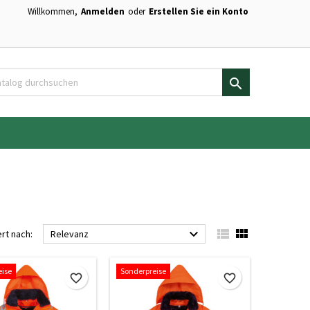
Willkommen,
Anmelden
oder
Erstellen Sie ein Konto
×
×
×
×
en.

)
n
n



ert nach:
Relevanz
eise
Sonderpreise
favorite_border
favorite_border