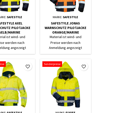
ARKE:
SAFESTYLE
MARKE:
SAFESTYLE
AFESTYLE AXEL
SAFESTYLE JONAS
CHUTZ PILOTJACKE
WARNSCHUTZ PILOTJACKE
GELB/MARINE
ORANGE/MARINE
rial ist wind- und
Material ist wind- und
wasserdicht
wasserdicht
ise werden nach
Preise werden nach
ldung angezeigt
Anmeldung angezeigt
eise
Sonderpreise
favorite_border
favorite_border
ARKE:
SAFESTYLE
MARKE:
ELYSEE