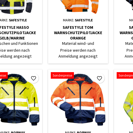
ARKE:
SAFESTYLE
MARKE:
SAFESTYLE
M
FESTYLE HASSO
SAFESTYLE TOM
S
CHUTZPILOTJACKE
WARNSCHUTZPILOTJACKE
WARNS
GELB/MARINE
ORANGE
aschen und Funktionen
Material wind- und
Mate
wasserdicht
eise werden nach
Preise werden nach
Pre
eldung angezeigt
Anmeldung angezeigt
Anme
eise
Sonderpreise
Sonderpr
favorite_border
favorite_border
MARKE:
NORWAY
MARKE:
NORWAY
M