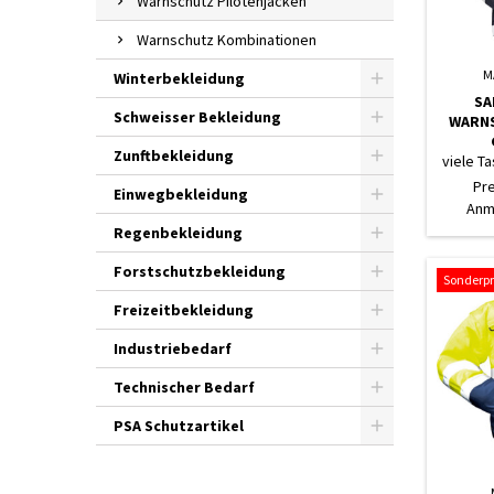
Warnschutz Pilotenjacken
Warnschutz Kombinationen
M
Winterbekleidung
SA
Schweisser Bekleidung
WARNS
Zunftbekleidung
viele T
Pr
Einwegbekleidung
Anm
Regenbekleidung
Forstschutzbekleidung
Sonderpr
Freizeitbekleidung
Industriebedarf
Technischer Bedarf
PSA Schutzartikel