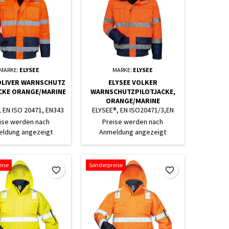
MARKE:
ELYSEE
MARKE:
ELYSEE
OLIVER WARNSCHUTZ
ELYSEE VOLKER
CKE ORANGE/MARINE
WARNSCHUTZPILOTJACKE,
ORANGE/MARINE
 EN ISO 20471, EN343
ELYSEE®, EN ISO20471/3,EN
 SCHULTERREFLEX
343,EN ISO13688, ABNEHMB.
ise werden nach
Preise werden nach
ÄRMELN
ldung angezeigt
Anmeldung angezeigt
eise
Sonderpreise
favorite_border
favorite_border