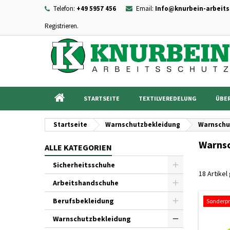
Telefon:
+49 5957 456
Email:
Info@knurbein-arbeits
Registrieren.
I
((
Wu
A
add_circle_outline
((c
Sie
Na
STARTSEITE
TEXTILVEREDELUNG
ÜBER
Startseite
Warnschutzbekleidung
Warnschu
Warnsc
ALLE KATEGORIEN
Sicherheitsschuhe
18 Artike
Arbeitshandschuhe
Berufsbekleidung
Sonderpr
Warnschutzbekleidung