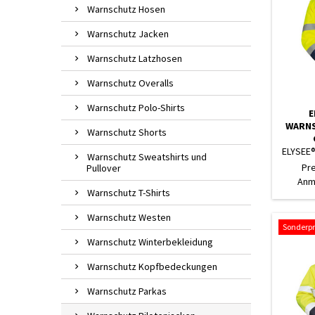
Warnschutz Hosen
Warnschutz Jacken
Warnschutz Latzhosen
Warnschutz Overalls
Warnschutz Polo-Shirts
E
WARNS
Warnschutz Shorts
ELYSEE®
Warnschutz Sweatshirts und
MIT
Pr
Pullover
Anm
Warnschutz T-Shirts
Warnschutz Westen
Sonderpr
Warnschutz Winterbekleidung
Warnschutz Kopfbedeckungen
Warnschutz Parkas