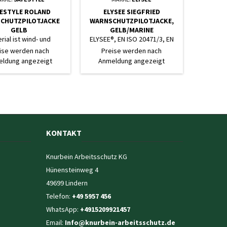
ESTYLE ROLAND
ELYSEE SIEGFRIED
CHUTZPILOTJACKE
WARNSCHUTZPILOTJACKE,
GELB
GELB/MARINE
rial ist wind- und
ELYSEE®, EN ISO 20471/3, EN
wasserdicht
343, EN ISO 13688
ise werden nach
Preise werden nach
ldung angezeigt
Anmeldung angezeigt
KONTAKT
Knurbein Arbeitsschutz KG
Hünensteinweg 4
49699 Lindern
Telefon:
+49 5957 456
WhatsApp:
+4915209921457
Email:
Info@knurbein-arbeitsschutz.de