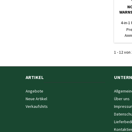
N
WARNS
4-in-1
Ärmel 
Pr
Fut
Anm
1 - 12 von 
ARTIKEL
UNTER
Angebote
Allgemein
Neue Artikel
Über uns
Verkaufshits
Impressu
Datenschu
Lieferbed
Kontaktie