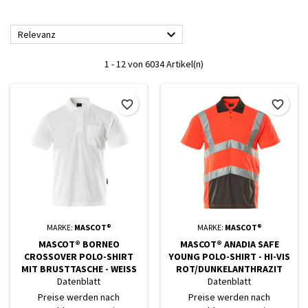

Relevanz
1 - 12 von 6034 Artikel(n)
favorite_border
favorite_border
MARKE:
MASCOT®
MARKE:
MASCOT®
MASCOT® BORNEO
MASCOT® ANADIA SAFE
CROSSOVER POLO-SHIRT
YOUNG POLO-SHIRT - HI-VIS
MIT BRUSTTASCHE - WEISS
ROT/DUNKELANTHRAZIT
Datenblatt
Datenblatt
Preise werden nach
Preise werden nach