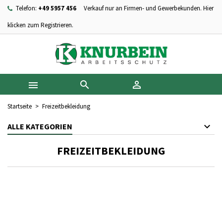
Telefon:
+49 5957 456
Verkauf nur an Firmen- und Gewerbekunden. Hier
×
×
×
×
Ihre Wunschlisten
((modalTitle))
Wunschliste erstellen
Anmelden
klicken zum Registrieren.
add_circle_outline
Neue Liste anlegen
((confirmMessage))
Sie müssen angemeldet sein, um Artikel Ihrer Wunschliste
Name der Wunschliste
hinzufügen zu können.
((cancelText))
((modalDeleteText))



Abbrechen
Anmelden
Abbrechen
Wunschliste erstellen
Startseite
Freizeitbekleidung
ALLE KATEGORIEN
FREIZEITBEKLEIDUNG