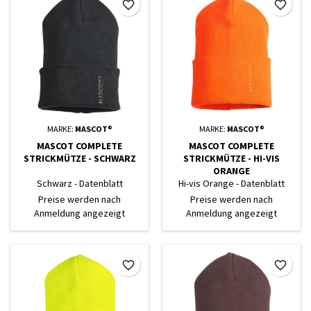
favorite_border
favorite_border
MARKE:
MASCOT®
MARKE:
MASCOT®
MASCOT COMPLETE
MASCOT COMPLETE
STRICKMÜTZE - SCHWARZ
STRICKMÜTZE - HI-VIS
ORANGE
Schwarz - Datenblatt
Hi-vis Orange - Datenblatt
Preise werden nach
Preise werden nach
Anmeldung angezeigt
Anmeldung angezeigt
favorite_border
favorite_border