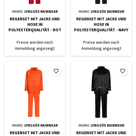
MARKE:
LYNGSÖE RAINWEAR
MARKE:
LYNGSÖE RAINWEAR
REGENSET MIT JACKE UND
REGENSET MIT JACKE UND
HOSE IN
HOSE IN
POLYESTERQUALITÄT - ROT
POLYESTERQUALITÄT - NAVY
Preise werden nach
Preise werden nach
Anmeldung angezeigt
Anmeldung angezeigt
favorite_border
favorite_border
MARKE:
LYNGSÖE RAINWEAR
MARKE:
LYNGSÖE RAINWEAR
REGENSET MIT JACKE UND
REGENSET MIT JACKE UND