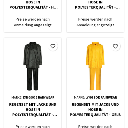
HOSE IN
HOSE IN
POLYESTERQUALITÄT - HI-
POLYESTERQUALITÄT -
VIS ORANGE
SCHWARZ
Preise werden nach
Preise werden nach
Anmeldung angezeigt
Anmeldung angezeigt
favorite_border
favorite_border
MARKE:
LYNGSÖE RAINWEAR
MARKE:
LYNGSÖE RAINWEAR
REGENSET MIT JACKE UND
REGENSET MIT JACKE UND
HOSE IN
HOSE IN
POLYESTERQUALITÄT -
POLYESTERQUALITÄT - GELB
GRÜN
Preise werden nach
Preise werden nach