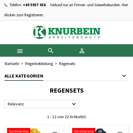
Telefon:
+49 5957 456
Verkauf nur an Firmen- und Gewerbekunden. Hier
×
×
×
×
Ihre Wunschlisten
((modalTitle))
Wunschliste erstellen
Anmelden
klicken zum Registrieren.
add_circle_outline
Neue Liste anlegen
((confirmMessage))
Sie müssen angemeldet sein, um Artikel Ihrer Wunschliste
Name der Wunschliste
hinzufügen zu können.
((cancelText))
((modalDeleteText))



Abbrechen
Anmelden
Abbrechen
Wunschliste erstellen
Startseite
Regenbekleidung
Regensets
ALLE KATEGORIEN
REGENSETS

Relevanz
1 - 12 von 22 Artikel(n)
Sonderpreise
Sonderpreise