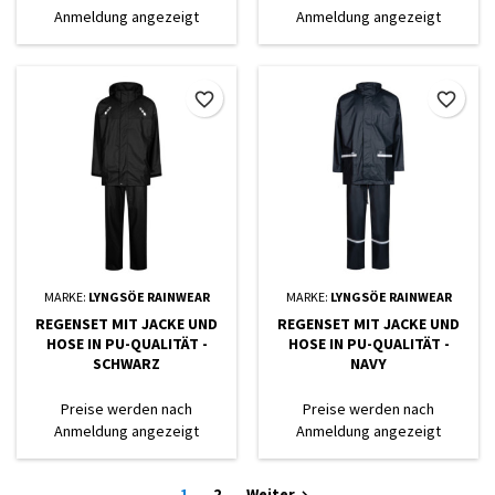
Anmeldung angezeigt
Anmeldung angezeigt
favorite_border
favorite_border
MARKE:
LYNGSÖE RAINWEAR
MARKE:
LYNGSÖE RAINWEAR
REGENSET MIT JACKE UND
REGENSET MIT JACKE UND
HOSE IN PU-QUALITÄT -
HOSE IN PU-QUALITÄT -
SCHWARZ
NAVY
Preise werden nach
Preise werden nach
Anmeldung angezeigt
Anmeldung angezeigt
1
2
Weiter