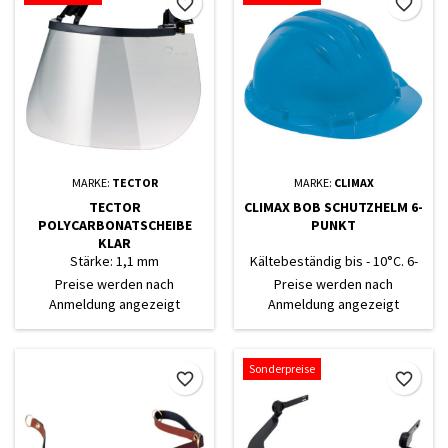
favorite_border
favorite_border
MARKE:
TECTOR
MARKE:
CLIMAX
TECTOR
CLIMAX BOB SCHUTZHELM 6-
POLYCARBONATSCHEIBE
PUNKT
KLAR
Stärke: 1,1 mm
Kältebeständig bis - 10°C. 6-
Punkt-Aufhängung aus
Preise werden nach
Preise werden nach
Kunststoff
Anmeldung angezeigt
Anmeldung angezeigt
Sonderpreise
favorite_border
favorite_border