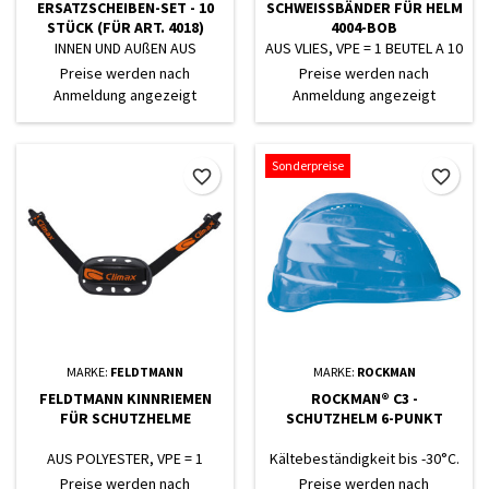
ERSATZSCHEIBEN-SET - 10
SCHWEISSBÄNDER FÜR HELM
STÜCK (FÜR ART. 4018)
4004-BOB
INNEN UND AUßEN AUS
AUS VLIES, VPE = 1 BEUTEL A 10
POLYCARBONAT, KLAR
STÜCK
Preise werden nach
Preise werden nach
Anmeldung angezeigt
Anmeldung angezeigt
Sonderpreise
favorite_border
favorite_border
MARKE:
FELDTMANN
MARKE:
ROCKMAN
FELDTMANN KINNRIEMEN
ROCKMAN® C3 -
FÜR SCHUTZHELME
SCHUTZHELM 6-PUNKT
AUS POLYESTER, VPE = 1
Kältebeständigkeit bis -30°C.
BEUTEL Á 5 STÜCK
Schweißband aus Eladon,
Preise werden nach
Preise werden nach