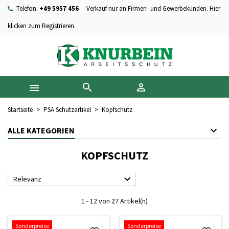
Telefon:
+49 5957 456
Verkauf nur an Firmen- und Gewerbekunden. Hier
×
×
×
×
Ihre Wunschlisten
((modalTitle))
Wunschliste erstellen
Anmelden
klicken zum Registrieren.
add_circle_outline
Neue Liste anlegen
((confirmMessage))
Sie müssen angemeldet sein, um Artikel Ihrer Wunschliste
Name der Wunschliste
hinzufügen zu können.
((cancelText))
((modalDeleteText))



Abbrechen
Anmelden
Abbrechen
Wunschliste erstellen
Startseite
PSA Schutzartikel
Kopfschutz
ALLE KATEGORIEN
KOPFSCHUTZ

Relevanz
1 - 12 von 27 Artikel(n)
Sonderpreise
Sonderpreise