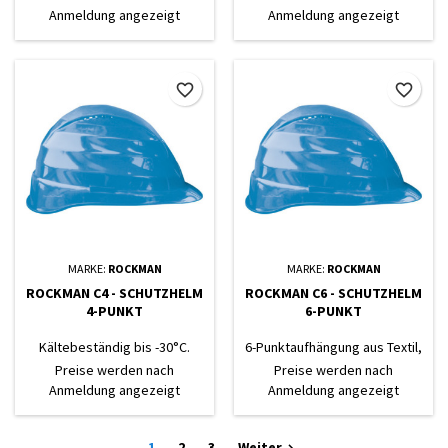
Gewicht: 327g.
Anmeldung angezeigt
Anmeldung angezeigt
favorite_border
favorite_border
MARKE:
ROCKMAN
MARKE:
ROCKMAN
ROCKMAN C4 - SCHUTZHELM
ROCKMAN C6 - SCHUTZHELM
4-PUNKT
6-PUNKT
Kältebeständig bis -30°C.
6-Punktaufhängung aus Textil,
Gewicht ca. 299g.
Kältebeständig bis -30°C,
Preise werden nach
Preise werden nach
Schweißband aus Vlies
Gewicht: ca. 315 g.
Anmeldung angezeigt
Anmeldung angezeigt
1
2
3
Weiter