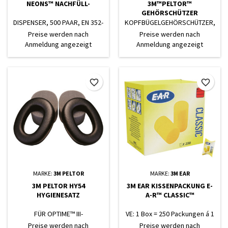
NEONS™ NACHFÜLL-
3M™PELTOR™
GEHÖRSCHÜTZER
DISPENSER, 500 PAAR, EN 352-
KOPFBÜGELGEHÖRSCHÜTZER,
2
EN 352-1, NEON-GRÜN
Preise werden nach
Preise werden nach
Anmeldung angezeigt
Anmeldung angezeigt
favorite_border
favorite_border
MARKE:
3M PELTOR
MARKE:
3M EAR
3M PELTOR HY54
3M EAR KISSENPACKUNG E-
HYGIENESATZ
A-R™ CLASSIC™
FÜR OPTIME™ III-
VE: 1 Box = 250 Packungen á 1
GEHÖRSCHUTZ
Paar
Preise werden nach
Preise werden nach