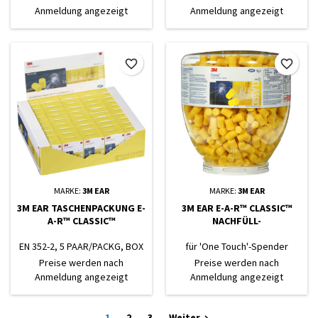
Anmeldung angezeigt
Anmeldung angezeigt
favorite_border
favorite_border
MARKE:
3M EAR
MARKE:
3M EAR
3M EAR TASCHENPACKUNG E-
3M EAR E-A-R™ CLASSIC™
A-R™ CLASSIC™
NACHFÜLL-
EN 352-2, 5 PAAR/PACKG, BOX
für 'One Touch'-Spender
A 250 PAAR
Preise werden nach
Preise werden nach
Anmeldung angezeigt
Anmeldung angezeigt
1
2
3
Weiter