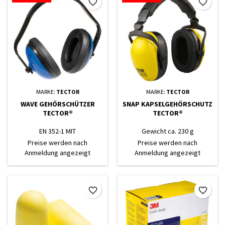
favorite_border
favorite_border
MARKE:
TECTOR
MARKE:
TECTOR
WAVE GEHÖRSCHÜTZER
SNAP KAPSELGEHÖRSCHUTZ
TECTOR®
TECTOR®
EN 352-1 MIT
Gewicht ca. 230 g
KUNSTSTOFFBÜGEL, BLAU
Preise werden nach
Preise werden nach
Anmeldung angezeigt
Anmeldung angezeigt
favorite_border
favorite_border