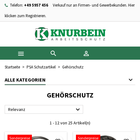
Telefon:
+49 5957 456
Verkauf nur an Firmen- und Gewerbekunden. Hier
×
×
×
×
Ihre Wunschlisten
((modalTitle))
Wunschliste erstellen
Anmelden
klicken zum Registrieren.
add_circle_outline
Neue Liste anlegen
((confirmMessage))
Sie müssen angemeldet sein, um Artikel Ihrer Wunschliste
Name der Wunschliste
hinzufügen zu können.
((cancelText))
((modalDeleteText))



Abbrechen
Anmelden
Abbrechen
Wunschliste erstellen
Startseite
PSA Schutzartikel
Gehörschutz
ALLE KATEGORIEN
GEHÖRSCHUTZ

Relevanz
1 - 12 von 25 Artikel(n)
Sonderpreise
Sonderpreise