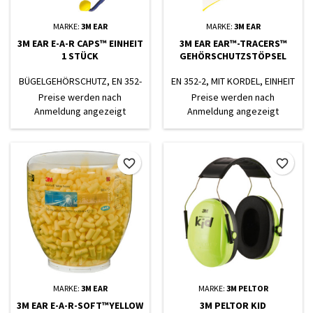
MARKE:
3M EAR
MARKE:
3M EAR
3M EAR E-A-R CAPS™ EINHEIT
3M EAR EAR™-TRACERS™
1 STÜCK
GEHÖRSCHUTZSTÖPSEL
BÜGELGEHÖRSCHUTZ, EN 352-
EN 352-2, MIT KORDEL, EINHEIT
2
1 PAAR
Preise werden nach
Preise werden nach
Anmeldung angezeigt
Anmeldung angezeigt
favorite_border
favorite_border
MARKE:
3M EAR
MARKE:
3M PELTOR
3M EAR E-A-R-SOFT™YELLOW
3M PELTOR KID