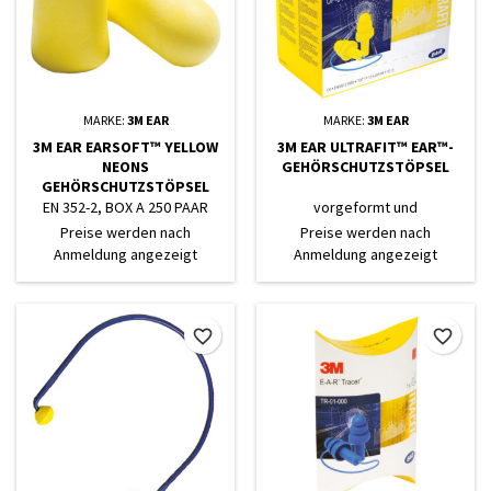
MARKE:
3M EAR
MARKE:
3M EAR
3M EAR EARSOFT™ YELLOW
3M EAR ULTRAFIT™ EAR™-
NEONS
GEHÖRSCHUTZSTÖPSEL
GEHÖRSCHUTZSTÖPSEL
EN 352-2, BOX A 250 PAAR
vorgeformt und
lamellenförmig| mit
Preise werden nach
Preise werden nach
Vinylkordel
Anmeldung angezeigt
Anmeldung angezeigt
favorite_border
favorite_border