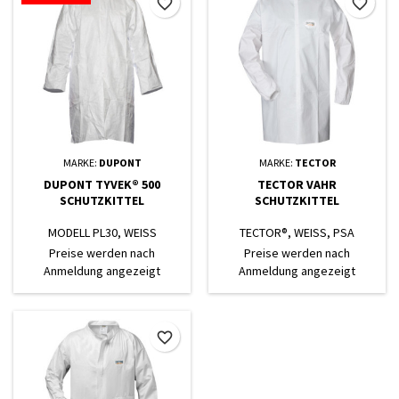
favorite_border
favorite_border
MARKE:
DUPONT
MARKE:
TECTOR
DUPONT TYVEK® 500
TECTOR VAHR
SCHUTZKITTEL
SCHUTZKITTEL
MODELL PL30, WEISS
TECTOR®, WEISS, PSA
KATEGORIE 1
Preise werden nach
Preise werden nach
Anmeldung angezeigt
Anmeldung angezeigt
favorite_border