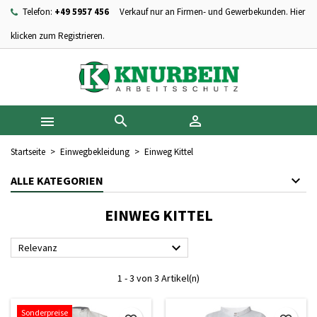
Telefon:
+49 5957 456
Verkauf nur an Firmen- und Gewerbekunden. Hier
×
×
×
×
Ihre Wunschlisten
((modalTitle))
Wunschliste erstellen
Anmelden
klicken zum Registrieren.
add_circle_outline
Neue Liste anlegen
((confirmMessage))
Sie müssen angemeldet sein, um Artikel Ihrer Wunschliste
Name der Wunschliste
hinzufügen zu können.
((cancelText))
((modalDeleteText))



Abbrechen
Anmelden
Abbrechen
Wunschliste erstellen
Startseite
Einwegbekleidung
Einweg Kittel
ALLE KATEGORIEN
EINWEG KITTEL

Relevanz
1 - 3 von 3 Artikel(n)
Sonderpreise