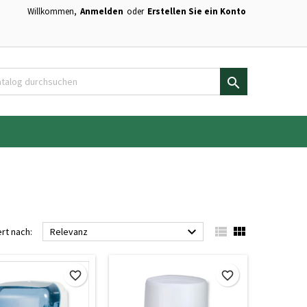
Willkommen,
Anmelden
oder
Erstellen Sie ein Konto
×
×
×
×
en.

)
n
n



ert nach:
Relevanz
favorite_border
favorite_border