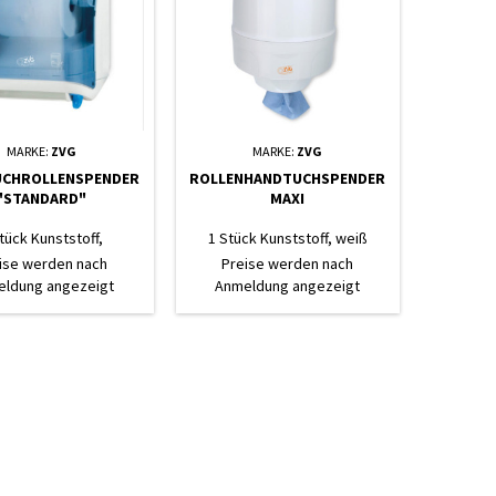
MARKE:
ZVG
MARKE:
ZVG
CHROLLENSPENDER
ROLLENHANDTUCHSPENDER
"STANDARD"
MAXI
tück Kunststoff,
1 Stück Kunststoff, weiß
transparent
ise werden nach
Preise werden nach
ldung angezeigt
Anmeldung angezeigt