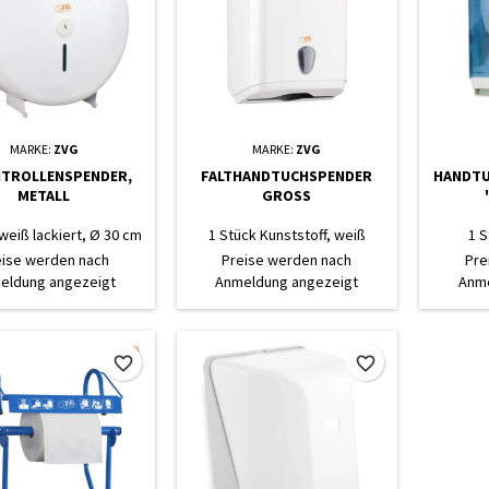
MARKE:
ZVG
MARKE:
ZVG
TROLLENSPENDER,
FALTHANDTUCHSPENDER
HANDTU
METALL
GROSS
weiß lackiert, Ø 30 cm
1 Stück Kunststoff, weiß
1 S
eise werden nach
Preise werden nach
Pre
eldung angezeigt
Anmeldung angezeigt
Anme
favorite_border
favorite_border