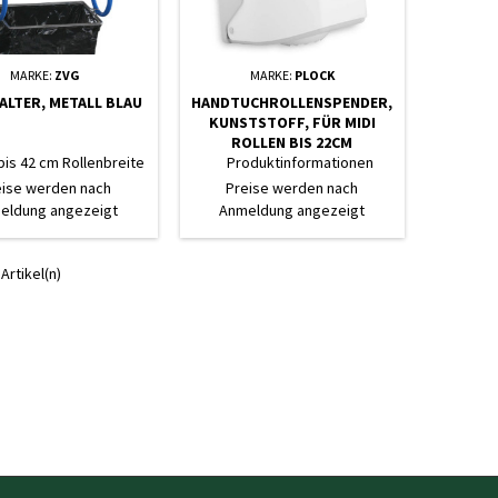
MARKE:
ZVG
MARKE:
PLOCK
LTER, METALL BLAU
HANDTUCHROLLENSPENDER,
KUNSTSTOFF, FÜR MIDI
ROLLEN BIS 22CM
bis 42 cm Rollenbreite
Produktinformationen
"Papierhandtuchrollen-
eise werden nach
Preise werden nach
Spender, weiß, für MIDI Rollen
eldung angezeigt
Anmeldung angezeigt
bis Ø 22 cm, Kunststoff"
Spender für Innenzug-
Handtuchpapierrollen Front
 Artikel(n)
weiß, Rückseite grau
Produktabmessung 320 x 225 x
210 mm inklusive
Befestigungsmaterial
schlagfester Kunststoff
abschließbar Artikelnr.: ST-
5020 Materialqualität:
Kunststoff...