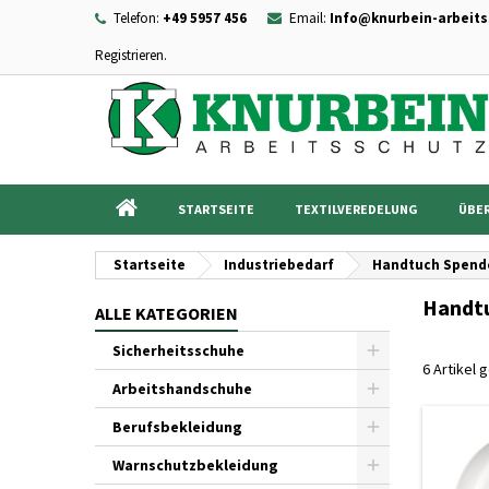
Telefon:
+49 5957 456
Email:
Info@knurbein-arbeits
Registrieren.
I
((
Wu
A
add_circle_outline
((c
Sie
Na
STARTSEITE
TEXTILVEREDELUNG
ÜBER
Startseite
Industriebedarf
Handtuch Spend
Handt
ALLE KATEGORIEN
Sicherheitsschuhe
6 Artikel
Arbeitshandschuhe
Berufsbekleidung
Warnschutzbekleidung